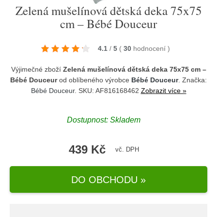
Zelená mušelínová dětská deka 75x75
cm – Bébé Douceur
4.1
/
5
(
30
hodnocení
)
Výjimečné zboží
Zelená mušelínová dětská deka 75x75 cm –
Bébé Douceur
od oblíbeného výrobce
Bébé Douceur
. Značka:
Bébé Douceur
. SKU: AF816168462
Zobrazit více »
Dostupnost:
Skladem
439 Kč
vč. DPH
DO OBCHODU »