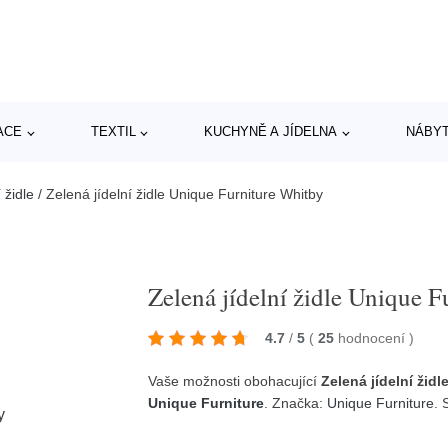
ACE
TEXTIL
KUCHYNĚ A JÍDELNA
NÁBY
 židle
/
Zelená jídelní židle Unique Furniture Whitby
Zelená jídelní židle Unique 
4.7
/
5
(
25
hodnocení
)
Vaše možnosti obohacující
Zelená jídelní žid
Unique Furniture
. Značka:
Unique Furniture
.