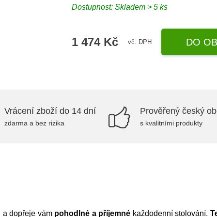
Dostupnost:
Skladem > 5 ks
1 474 Kč
DO OB
vč. DPH
Vrácení zboží do 14 dní
Prověřený český o
zdarma a bez rizika
s kvalitními produkty
ůl a dopřeje vám
pohodlné a příjemné
každodenní stolování.
T