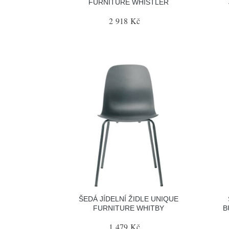
FURNITURE WHISTLER
2 918 Kč
ŠEDÁ JÍDELNÍ ŽIDLE UNIQUE
FURNITURE WHITBY
B
1 479 Kč