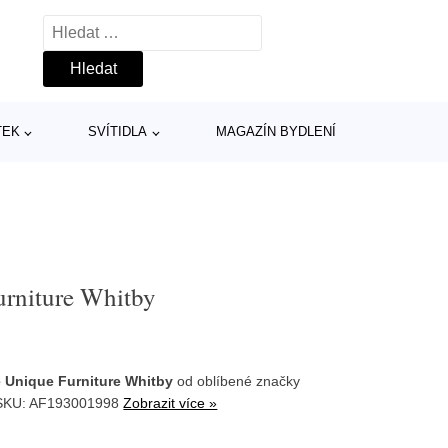
Vyhledávání
TEK
SVÍTIDLA
MAGAZÍN BYDLENÍ
Furniture Whitby
le Unique Furniture Whitby
od oblíbené značky
 SKU: AF193001998
Zobrazit více »