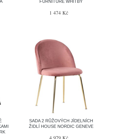
A
FURNITURE WHITBY
1 474 Kč
É
SADA 2 RŮŽOVÝCH JÍDELNÍCH
KAMI
ŽIDLÍ HOUSE NORDIC GENEVE
RK
4 979 Kč