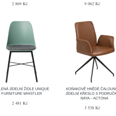
2 869 Kč
9 062 Kč
LENÁ JÍDELNÍ ŽIDLE UNIQUE
KOŇAKOVĚ HNĚDÉ ČALOUN
FURNITURE WHISTLER
JÍDELNÍ KŘESLO S PODRUČ
NAYA – ACTONA
2 481 Kč
3 538 Kč