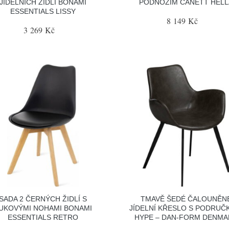
JÍDELNÍCH ŽIDLÍ BONAMI
PODNOŽÍM CANETT HELL
ESSENTIALS LISSY
8 149 Kč
3 269 Kč
SADA 2 ČERNÝCH ŽIDLÍ S
TMAVĚ ŠEDÉ ČALOUNĚN
UKOVÝMI NOHAMI BONAMI
JÍDELNÍ KŘESLO S PODRUČ
ESSENTIALS RETRO
HYPE – DAN-FORM DENMA