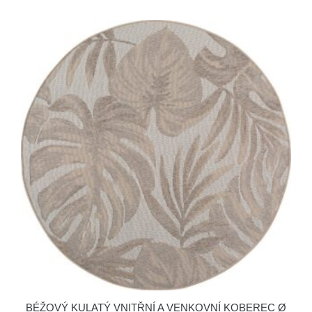
BÉŽOVÝ KULATÝ VNITŘNÍ A VENKOVNÍ KOBEREC Ø