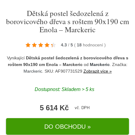
Dětská postel šedozelená z
borovicového dřeva s roštem 90x190 cm
Enola – Marckeric
4.3
/
5
(
18
hodnocení
)
Vynikající
Dětská postel šedozelená z borovicového dřeva s
roštem 90x190 cm Enola – Marckeric
od
Marckeric
. Značka:
Marckeric
. SKU: AF907731529
Zobrazit více »
Dostupnost:
Skladem > 5 ks
5 614 Kč
vč. DPH
DO OBCHODU »