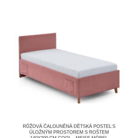
RŮŽOVÁ ČALOUNĚNÁ DĚTSKÁ POSTEL S
ÚLOŽNÝM PROSTOREM S ROŠTEM
140X200 CM COOL – MEISE MÖBEL