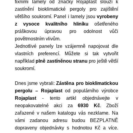
fixními lamely od značky Rojaplast slouží k
zastínění bioklimatické pergoly pro zajištění
většího soukromí. Panel i lamely jsou
vyrobeny
z vysoce kvalitního hliníku
ošetřeného
práškovou úpravou pro odolnost vůči
povětrnostním vlivům.
Jednotlivé panely lze vzájemně napojovat dle
vlastních preferencí. Můžete si tak vytvořit
například
plně zastíněnou stranu
pro ještě větší
soukromí.
Dnes jsme vybrali:
Zástěna pro bioklimatickou
pergolu – Rojaplast
od populárního výrobce
Rojaplast
- tento artikl objednávejte v
neopakovatelné akci za
6930 Kč
. Zboží
zařazené v našem katalogu vás nezklame. Na
vámi zadanou adresu budou BEZPLATNĚ
dopraveny objednávky s hodnotou Kč a více.