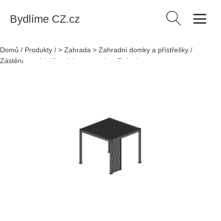
Bydlíme CZ.cz
Vyhledávání
Domů
/
Produkty
/
> Zahrada > Zahradní domky a přístřešky
/
Zástěna pro bioklimatickou pergolu – Rojaplast