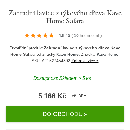
Zahradní lavice z týkového dřeva Kave
Home Safara
4.8
/
5
(
10
hodnocení
)
Prvotřídní produkt
Zahradní lavice z týkového dřeva Kave
Home Safara
od značky
Kave Home
. Značka:
Kave Home
.
SKU: AF1527454392
Zobrazit více »
Dostupnost:
Skladem > 5 ks
5 166 Kč
vč. DPH
DO OBCHODU »