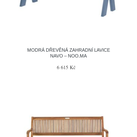
MODRÁ DŘEVĚNÁ ZAHRADNÍ LAVICE
NAVO – NOO.MA
6 615 Kč