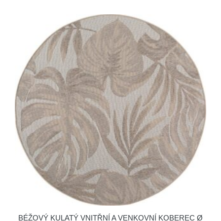
BÉŽOVÝ KULATÝ VNITŘNÍ A VENKOVNÍ KOBEREC Ø