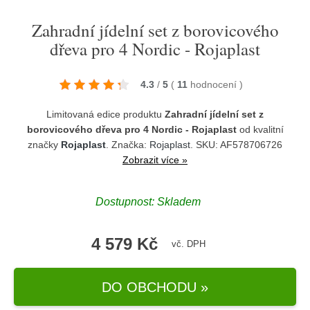
Zahradní jídelní set z borovicového
dřeva pro 4 Nordic - Rojaplast
4.3
/
5
(
11
hodnocení
)
Limitovaná edice produktu
Zahradní jídelní set z
borovicového dřeva pro 4 Nordic - Rojaplast
od kvalitní
značky
Rojaplast
. Značka:
Rojaplast
. SKU: AF578706726
Zobrazit více »
Dostupnost:
Skladem
4 579 Kč
vč. DPH
DO OBCHODU »