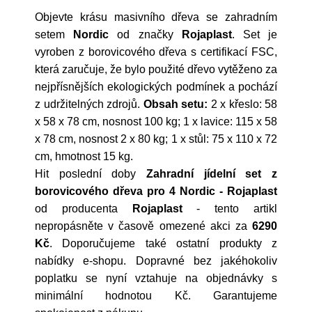
Objevte krásu masivního dřeva se zahradním
setem
Nordic
od značky
Rojaplast
. Set je
vyroben z borovicového dřeva s certifikací FSC,
která zaručuje, že bylo použité dřevo vytěženo za
nejpřísnějších ekologických podmínek a pochází
z udržitelných zdrojů.
Obsah setu:
2 x křeslo: 58
x 58 x 78 cm, nosnost 100 kg; 1 x lavice: 115 x 58
x 78 cm, nosnost 2 x 80 kg; 1 x stůl: 75 x 110 x 72
cm, hmotnost 15 kg.
Hit poslední doby
Zahradní jídelní set z
borovicového dřeva pro 4 Nordic - Rojaplast
od producenta
Rojaplast
- tento artikl
nepropásněte v časově omezené akci za
6290
Kč
. Doporučujeme také ostatní produkty z
nabídky e-shopu. Dopravné bez jakéhokoliv
poplatku se nyní vztahuje na objednávky s
minimální hodnotou Kč. Garantujeme