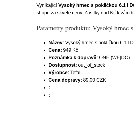
Vynikající
Vysoký hrnec s pokličkou 6.1 l Du
shopu za skvělé ceny. Zásilky nad Kč k vám
Parametry produktu: Vysoký hrnec s 
Název:
Vysoký hrnec s pokličkou 6.1 l D
Cena:
949 Kč
Poznámka k dopravě:
ONE (WE|DO)
Dostupnost:
out_of_stock
Výrobce:
Tefal
Cena dopravy:
89.00 CZK
:
: