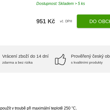
Dostupnost:
Skladem > 5 ks
951 Kč
DO OBC
vč. DPH
Vrácení zboží do 14 dní
Prověřený český o
zdarma a bez rizika
s kvalitními produkty
oužít v troubě při maximální teplotě 250 °C.