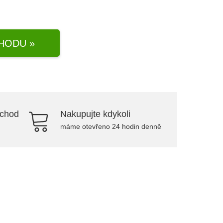
HODU »
bchod
Nakupujte kdykoli
máme otevřeno 24 hodin denně