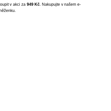
oupit v akci za
949 Kč
. Nakupujte v našem e-
eněženku.