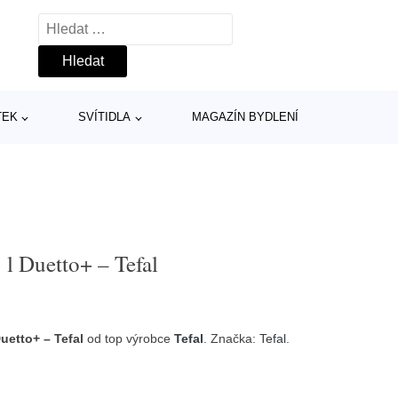
Vyhledávání
TEK
SVÍTIDLA
MAGAZÍN BYDLENÍ
 l Duetto+ – Tefal
uetto+ – Tefal
od top výrobce
Tefal
. Značka:
Tefal
.