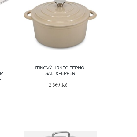
LITINOVÝ HRNEC FERNO –
ÝM
SALT&PEPPER
–
2 569 Kč