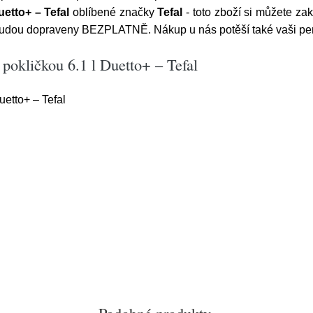
etto+ – Tefal
oblíbené značky
Tefal
- toto zboží si můžete zak
 budou dopraveny BEZPLATNĚ. Nákup u nás potěší také vaši p
pokličkou 6.1 l Duetto+ – Tefal
uetto+ – Tefal