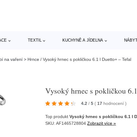
ACE
TEXTIL
KUCHYNĚ A JÍDELNA
NÁBY
bí na vaření > Hrnce
/
Vysoký hrnec s pokličkou 6.1 l Duetto+ – Tefal
Vysoký hrnec s pokličkou 6.1
4.2
/
5
(
17
hodnocení
)
Top produkt
Vysoký hrnec s pokličkou 6.1 l D
SKU: AF1465728804
Zobrazit více »