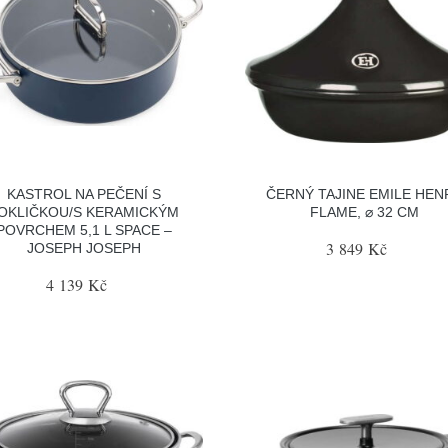
KASTROL NA PEČENÍ S
ČERNÝ TAJINE EMILE HEN
OKLIČKOU/S KERAMICKÝM
FLAME, ⌀ 32 CM
POVRCHEM 5,1 L SPACE –
3 849 Kč
JOSEPH JOSEPH
4 139 Kč