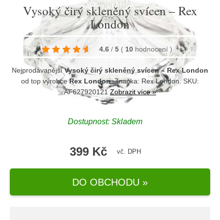
Vysoký čirý skleněný svícen – Rex
London
4.6
/
5
(
10
hodnocení
)
Nejprodávanější
Vysoký čirý skleněný svícen – Rex London
od top výrobce
Rex London
. Značka:
Rex London
. SKU:
AF627920121
Zobrazit více »
Dostupnost:
Skladem
399 Kč
vč. DPH
DO OBCHODU »