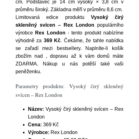
cm. Podstavec je 14 cm vysoký × 3,8 cm v
průměru široký. Základna měří v průměru 8,6 cm.
Limitovaná edice produktu
Vysoký čirý
skleněný svícen – Rex London
populárního
výrobce
Rex London
- tento produkt nabízíme
výhodně za
369 Kč
. Čekáme, že tahle nabídka
se zařadí mezi bestsellery. Naplníte-li košík
zbožím nad , dopravu až k vám domů máte
ZDARMA. Nákup u nás potěší také vaši
peněženku.
Parametry produktu: Vysoký čirý skleněný
svícen – Rex London
Název:
Vysoký čirý skleněný svícen – Rex
London
Cena:
369 Kč
Výrobce:
Rex London