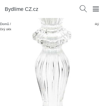
Bydlíme CZ.cz
Vyhledávání
Domů
/
Produkty
/
> Dekorace > Svíčky a svícny > Svícny
/
Vysoký
čirý skleněný svícen – Rex London