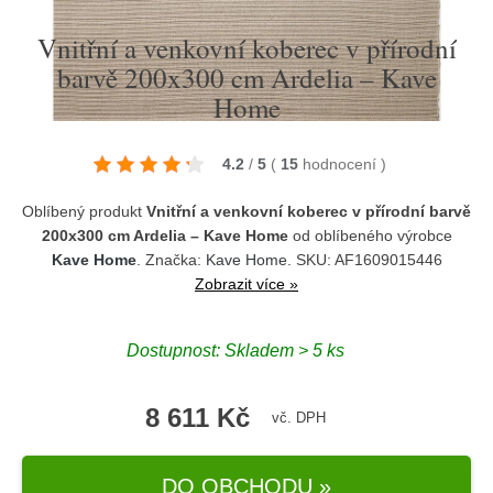
Vnitřní a venkovní koberec v přírodní
barvě 200x300 cm Ardelia – Kave
Home
4.2
/
5
(
15
hodnocení
)
Oblíbený produkt
Vnitřní a venkovní koberec v přírodní barvě
200x300 cm Ardelia – Kave Home
od oblíbeného výrobce
Kave Home
. Značka:
Kave Home
. SKU: AF1609015446
Zobrazit více »
Dostupnost:
Skladem > 5 ks
8 611 Kč
vč. DPH
DO OBCHODU »