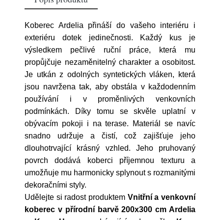
Koberec Ardelia přináší do vašeho interiéru i
exteriéru dotek jedinečnosti. Každý kus je
výsledkem pečlivé ruční práce, která mu
propůjčuje nezaměnitelný charakter a osobitost.
Je utkán z odolných syntetických vláken, která
jsou navržena tak, aby obstála v každodenním
používání i v proměnlivých venkovních
podmínkách. Díky tomu se skvěle uplatní v
obývacím pokoji i na terase. Materiál se navíc
snadno udržuje a čistí, což zajišťuje jeho
dlouhotrvající krásný vzhled. Jeho pruhovaný
povrch dodává koberci příjemnou texturu a
umožňuje mu harmonicky splynout s rozmanitými
dekoračními styly.
Udělejte si radost produktem
Vnitřní a venkovní
koberec v přírodní barvě 200x300 cm Ardelia