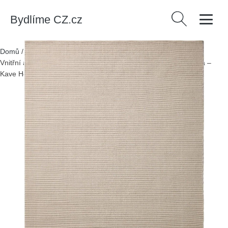
Bydlíme CZ.cz
Vyhledávání
Domů
/
Produkty
/
> Koberce a rohožky > Venkovní koberce
/
Vnitřní a venkovní koberec v přírodní barvě 200x300 cm Ardelia –
Kave Home