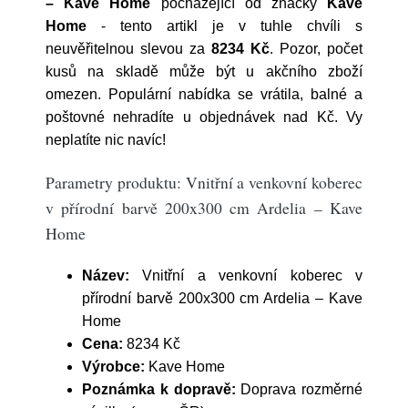
– Kave Home
pocházející od značky
Kave
Home
- tento artikl je v tuhle chvíli s
neuvěřitelnou slevou za
8234 Kč
. Pozor, počet
kusů na skladě může být u akčního zboží
omezen. Populární nabídka se vrátila, balné a
poštovné nehradíte u objednávek nad Kč. Vy
neplatíte nic navíc!
Parametry produktu: Vnitřní a venkovní koberec
v přírodní barvě 200x300 cm Ardelia – Kave
Home
Název:
Vnitřní a venkovní koberec v
přírodní barvě 200x300 cm Ardelia – Kave
Home
Cena:
8234 Kč
Výrobce:
Kave Home
Poznámka k dopravě:
Doprava rozměrné