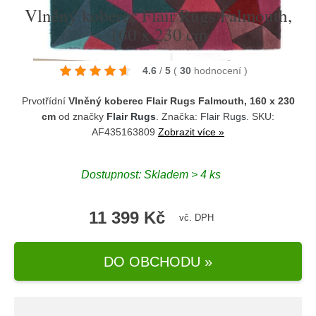
Vlněný koberec Flair Rugs Falmouth,
160 x 230 cm
4.6
/
5
(
30
hodnocení
)
Prvotřídní
Vlněný koberec Flair Rugs Falmouth, 160 x 230
cm
od značky
Flair Rugs
. Značka:
Flair Rugs
. SKU:
AF435163809
Zobrazit více »
Dostupnost:
Skladem > 4 ks
11 399 Kč
vč. DPH
DO OBCHODU »