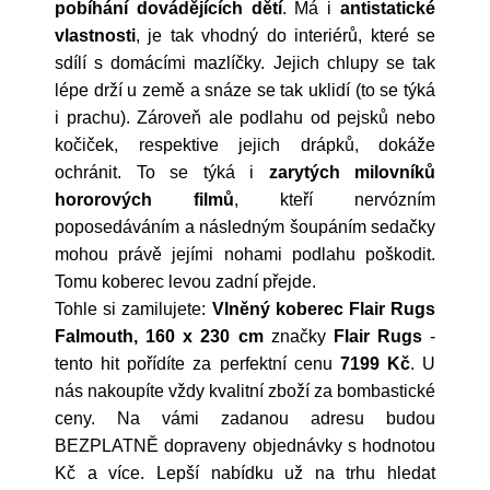
pobíhání dovádějících dětí
. Má i
antistatické
vlastnosti
, je tak vhodný do interiérů, které se
sdílí s domácími mazlíčky. Jejich chlupy se tak
lépe drží u země a snáze se tak uklidí (to se týká
i prachu). Zároveň ale podlahu od pejsků nebo
kočiček, respektive jejich drápků, dokáže
ochránit. To se týká i
zarytých milovníků
hororových filmů
, kteří nervózním
poposedáváním a následným šoupáním sedačky
mohou právě jejími nohami podlahu poškodit.
Tomu koberec levou zadní přejde.
Tohle si zamilujete:
Vlněný koberec Flair Rugs
Falmouth, 160 x 230 cm
značky
Flair Rugs
-
tento hit pořídíte za perfektní cenu
7199 Kč
. U
nás nakoupíte vždy kvalitní zboží za bombastické
ceny. Na vámi zadanou adresu budou
BEZPLATNĚ dopraveny objednávky s hodnotou
Kč a více. Lepší nabídku už na trhu hledat