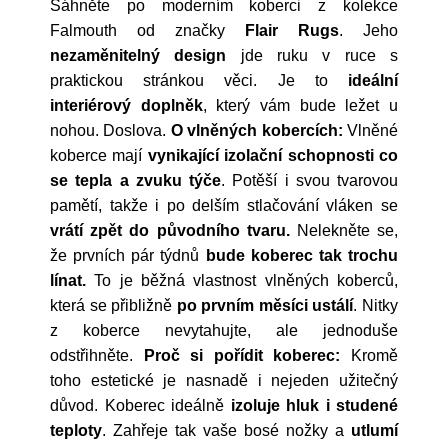
Sáhněte po moderním koberci z kolekce
Falmouth od značky
Flair Rugs
. Jeho
nezaměnitelný design
jde ruku v ruce s
praktickou stránkou věci. Je to
ideální
interiérový doplněk
, který vám bude ležet u
nohou. Doslova.
O vlněných kobercích:
Vlněné
koberce mají
vynikající izolační schopnosti co
se tepla a zvuku týče
. Potěší i svou tvarovou
pamětí, takže i po delším stlačování vláken se
vrátí zpět do původního tvaru.
Nelekněte se,
že prvních pár týdnů
bude koberec tak trochu
línat.
To je běžná vlastnost vlněných koberců,
která se přibližně
po prvním měsíci ustálí
. Nitky
z koberce nevytahujte, ale jednoduše
odstřihněte.
Proč si pořídit koberec:
Kromě
toho estetické je nasnadě i nejeden užitečný
důvod. Koberec ideálně
izoluje hluk i studené
teploty
. Zahřeje tak vaše bosé nožky a
utlumí