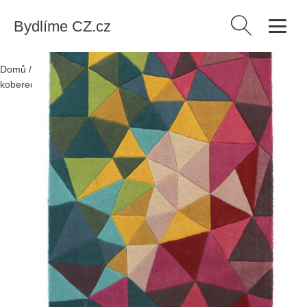
Bydlíme CZ.cz
Vyhledávání
Domů
/
Produkty
/
Textil
/
Koberce a rohožky
/
Koberce
/
Vlněný
koberec Flair Rugs Falmouth, 160 x 230 cm