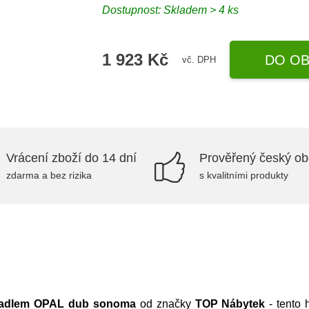
Dostupnost:
Skladem > 4 ks
1 923 Kč
DO OB
vč. DPH
Vrácení zboží do 14 dní
Prověřený český o
zdarma a bez rizika
s kvalitními produkty
cadlem OPAL dub sonoma
od značky
TOP Nábytek
- tento 