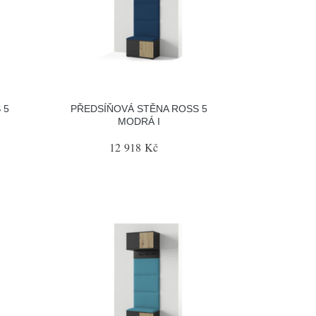
 5
PŘEDSÍŇOVÁ STĚNA ROSS 5
MODRÁ I
12 918 Kč