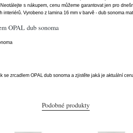
eotálejte s nákupem, cenu můžeme garantovat jen pro dnešn
h interiérů. Vyrobeno z lamina 16 mm v barvě - dub sonoma m
dlem OPAL dub sonoma
sonoma
ák se zrcadlem OPAL dub sonoma a zjistěte jaká je aktuální cen
Podobné produkty