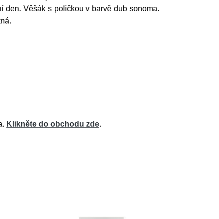
í den. Věšák s poličkou v barvě dub sonoma.
atná.
a.
Klikněte do obchodu zde
.