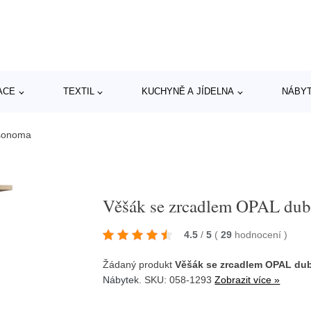
ACE
TEXTIL
KUCHYNĚ A JÍDELNA
NÁBY
 sonoma
Věšák se zrcadlem OPAL du
4.5
/
5
(
29
hodnocení
)
Žádaný produkt
Věšák se zrcadlem OPAL du
Nábytek
. SKU: 058-1293
Zobrazit více »