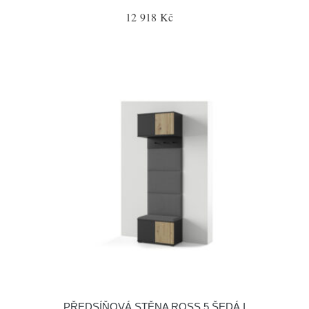
12 918 Kč
PŘEDSÍŇOVÁ STĚNA ROSS 5 ŠEDÁ I