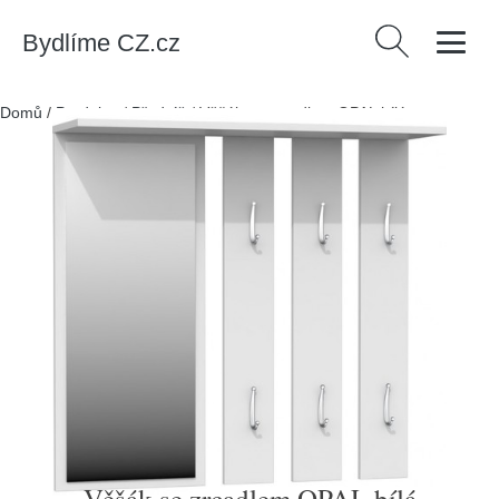
Bydlíme CZ.cz
Vyhledávání
Domů
/
Produkty
/
Předsíň
/
Věšák se zrcadlem OPAL bílá
Věšák se zrcadlem OPAL bílá