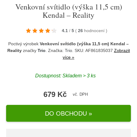
Venkovní svítidlo (výška 11,5 cm)
Kendal – Reality
4.1
/
5
(
26
hodnocení
)
Poctivý výrobek
Venkovní svítidlo (výška 11,5 cm) Kendal –
Reality
značky
Trio
. Značka:
Trio
. SKU: AF861835037
Zobrazit
více »
Dostupnost:
Skladem > 3 ks
679 Kč
vč. DPH
DO OBCHODU »