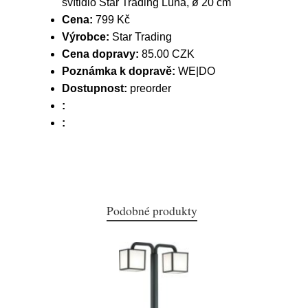
svítidlo Star Trading Luna, ø 20 cm
Cena:
799 Kč
Výrobce:
Star Trading
Cena dopravy:
85.00 CZK
Poznámka k dopravě:
WE|DO
Dostupnost:
preorder
:
:
Podobné produkty