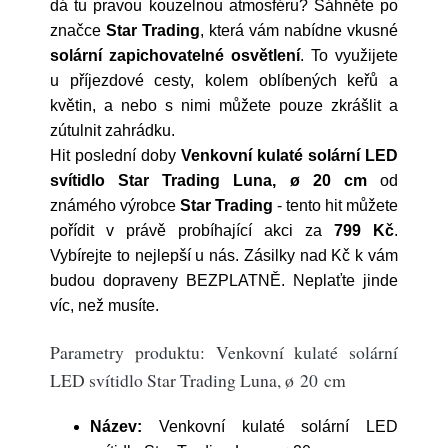
dá tu pravou kouzelnou atmosféru? Sáhněte po
značce
Star Trading
, která vám nabídne vkusné
solární zapichovatelné osvětlení
. To využijete
u příjezdové cesty, kolem oblíbených keřů a
květin, a nebo s nimi můžete pouze zkrášlit a
zútulnit zahrádku.
Hit poslední doby
Venkovní kulaté solární LED
svítidlo Star Trading Luna, ø 20 cm
od
známého výrobce
Star Trading
- tento hit můžete
pořídit v právě probíhající akci za
799 Kč
.
Vybírejte to nejlepší u nás. Zásilky nad Kč k vám
budou dopraveny BEZPLATNĚ. Neplaťte jinde
víc, než musíte.
Parametry produktu: Venkovní kulaté solární
LED svítidlo Star Trading Luna, ø 20 cm
Název:
Venkovní kulaté solární LED