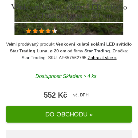
Venkovní kulaté solární LED svítidlo
Star Trading Luna, ø 20 cm
4.3
/
5
(
30
hodnocení
)
Velmi prodávaný produkt
Venkovní kulaté solární LED svítidlo
Star Trading Luna, ø 20 cm
od firmy
Star Trading
. Značka:
Star Trading
. SKU: AF657562795
Zobrazit více »
Dostupnost:
Skladem > 4 ks
552 Kč
vč. DPH
DO OBCHODU »