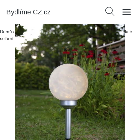
Bydlíme CZ.cz
Vyhledávání
Domů
/
Produkty
/
> Svítidla > Venkovní osvětlení
/
Venkovní kulaté
solární LED svítidlo Star Trading Luna, ø 20 cm