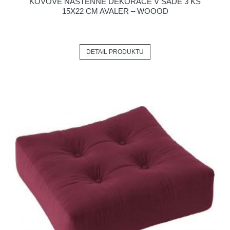
KOVOVÉ NÁSTĚNNÉ DEKORACE V SADĚ 3 KS
15X22 CM AVALER – WOOOD
DETAIL PRODUKTU