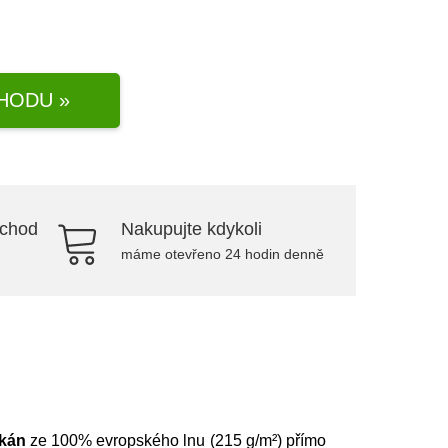
HODU »
bchod
Nakupujte kdykoli
máme otevřeno 24 hodin denně
tkán
ze 100% evropského lnu (215 g/m²) přímo