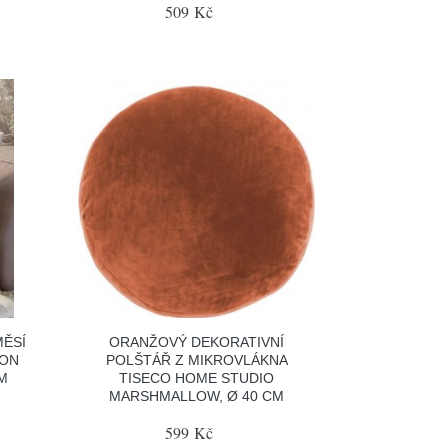
509 Kč
MĚSÍ
ORANŽOVÝ DEKORATIVNÍ
ION
POLŠTÁŘ Z MIKROVLÁKNA
M
TISECO HOME STUDIO
MARSHMALLOW, Ø 40 CM
599 Kč