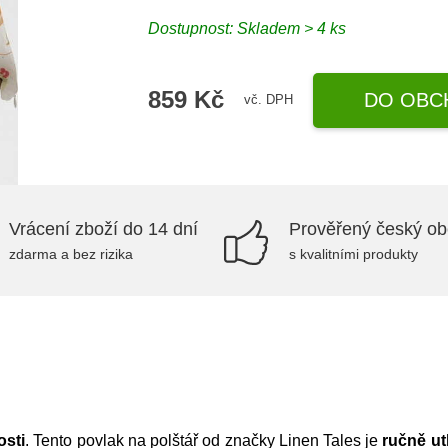
Dostupnost:
Skladem > 4 ks
859 Kč
DO OBC
vč. DPH
Vrácení zboží do 14 dní
Prověřený český o
zdarma a bez rizika
s kvalitními produkty
osti
. Tento povlak na polštář od značky Linen Tales je
ručně u