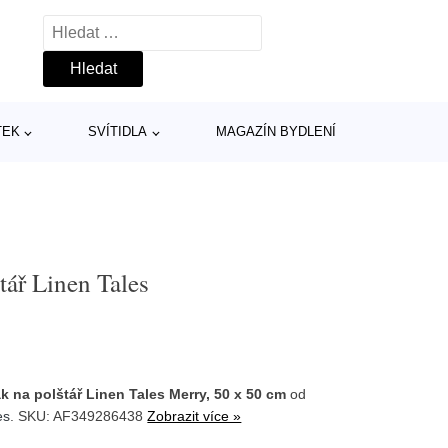
Vyhledávání
TEK
SVÍTIDLA
MAGAZÍN BYDLENÍ
tář Linen Tales
k na polštář Linen Tales Merry, 50 x 50 cm
od
es
. SKU: AF349286438
Zobrazit více »