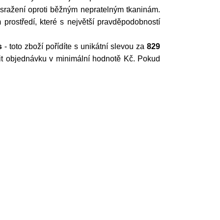
i sražení oproti běžným nepratelným tkaninám.
rostředí, které s největší pravděpodobností
s
- toto zboží pořídíte s unikátní slevou za
829
ořit objednávku v minimální hodnotě Kč. Pokud