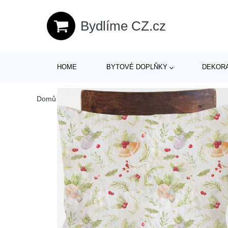
Bydlíme CZ.cz
HOME
BYTOVÉ DOPLŇKY
DEKOR
Domů
/
Produkty
/
Textil
/
Polštáře
/
Vánoční lněný povlak na