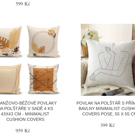
599 Kč
ANŽOVO-BÉŽOVÉ POVLAKY
POVLAK NA POLŠTÁŘ S PŘÍ
A POLŠTÁŘE V SADĚ 4 KS
BAVLNY MINIMALIST CUSH
43X43 CM - MINIMALIST
COVERS POSE, 55 X 55 C
CUSHION COVERS
399 Kč
959 Kč