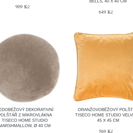
BELLS, 40 X 40 CM
909 Kč
649 Kč
EDOBÉŽOVÝ DEKORATIVNÍ
ORANŽOVOBÉŽOVÝ POLŠ
POLŠTÁŘ Z MIKROVLÁKNA
TISECO HOME STUDIO VELV
TISECO HOME STUDIO
45 X 45 CM
MARSHMALLOW, Ø 40 CM
569 Kč