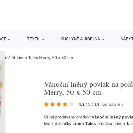
ACE
TEXTIL
KUCHYNĚ A JÍDELNA
NÁBY
 polštář Linen Tales Merry, 50 x 50 cm
Vánoční lněný povlak na polš
Merry, 50 x 50 cm
4.1
/
5
(
14
hodnocení
)
Velmi prodávaný produkt
Vánoční lněný povla
kvalitní značky
Linen Tales
. Značka:
Linen Tal