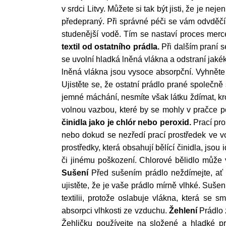
v srdci Litvy. Můžete si tak být jisti, že je 
předepraný. Při správné péči se vám odvděčí
studenější vodě. Tím se nastaví proces merc
textil od ostatního prádla.
Při dalším praní s
se uvolní hladká lněná vlákna a odstraní jakék
lněná vlákna jsou vysoce absorpční. Vyhněte s
Ujistěte se, že ostatní prádlo prané společn
jemné máchání, nesmíte však látku ždímat, kro
volnou vazbou, které by se mohly v pračce p
činidla jako je chlór nebo peroxid.
Prací pro
nebo dokud se nezředí prací prostředek ve v
prostředky, která obsahují bělící činidla, jsou
či jinému poškození. Chlorové bělidlo může vl
Sušení
Před sušením prádlo neždímejte, ať 
ujistěte, že je vaše prádlo mírně vlhké. Suše
textilii, protože oslabuje vlákna, která se 
absorpci vlhkosti ze vzduchu.
Žehlení
Prádlo z
Žehličku používejte na složené a hladké prá