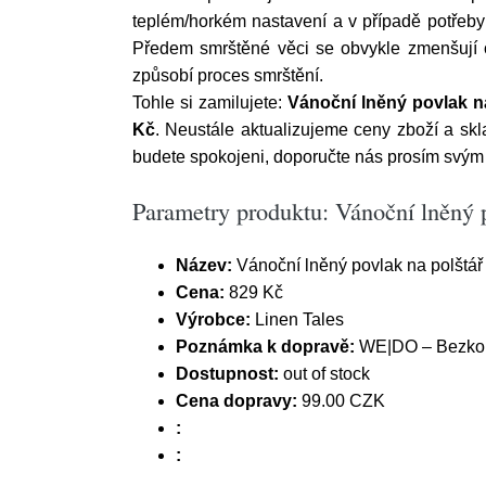
teplém/horkém nastavení a v případě potřeby
Předem smrštěné věci se obvykle zmenšují o
způsobí proces smrštění.
Tohle si zamilujete:
Vánoční lněný povlak na
Kč
. Neustále aktualizujeme ceny zboží a skl
budete spokojeni, doporučte nás prosím svý
Parametry produktu: Vánoční lněný 
Název:
Vánoční lněný povlak na polštář 
Cena:
829 Kč
Výrobce:
Linen Tales
Poznámka k dopravě:
WE|DO – Bezkont
Dostupnost:
out of stock
Cena dopravy:
99.00 CZK
:
: