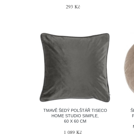
293 Kč
TMAVĚ ŠEDÝ POLŠTÁŘ TISECO
Š
HOME STUDIO SIMPLE,
60 X 60 CM
1 089 Kč