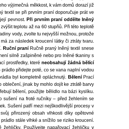
a jeho výjimečná měkkost, k vám domů dorazí již
 textil se při prvním praní doporučuje prát ve
její pevnost.
Při prvním praní oddělte lněný
výšit teplotu až na 60 stupňů. Při této teplotě
ladiny vody, zvolte tu nejvyšší možnou, protože
má za následek kroucení látky či ztráty tvaru.
í.
Ruční praní
Ručně praný lněný textil snese
 není silně zašpiněné nebo pro lněné tkaniny s
cí prostředky, které
neobsahují žádná bělící
– prádlo přidejte poté, co se vana naplní vodou
prádla byl kompletně opláchnutý.
Bělení
Prací
o oblečení, jinak by mohlo dojít ke ztrátě barvy
bují bělení, použijte bělidlo na bázi kyslíku.
 sušení na froté ručníky – před žehlením se
ek. Sušení patří mezi nejškodlivější procesy v
t svůj přirozený obsah vlhkosti díky opětovné
ádlo stále vlhké a snížilo se riziko kroucení.
ě žehličky. Používejte napařovací žehličku v