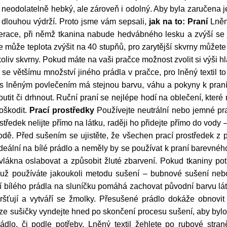
nejen neodolatelně hebký, ale zároveň i odolný. Aby byla zaručen
 dlouhou výdrží. Proto jsme vám sepsali,
jak na to:
Praní
Lněný
erace, při němž tkanina nabude hedvábného lesku a zvýší se 
e může teplota zvýšit na 40 stupňů, pro zarytější skvrny můžete z
oliv skvrny. Pokud máte na vaši pračce možnost zvolit si výši h
e většímu množství jiného prádla v pračce, pro lněný textil to 
ě s lněným povlečením má stejnou barvu, váhu a pokyny k pran
utit či drhnout. Ruční praní se nejlépe hodí na oblečení, které
oškodit.
Prací prostředky
Používejte neutrální nebo jemné pra
středek nelijte přímo na látku, raději ho přidejte přímo do vody 
odě. Před sušením se ujistěte, že všechen prací prostředek z 
 ideální na bílé prádlo a neměly by se používat k praní barevnéh
ákna oslabovat a způsobit žluté zbarvení. Pokud tkaniny potře
už používáte jakoukoli metodu sušení – bubnové sušení nebo
ní bílého prádla na sluníčku pomáhá zachovat původní barvu lát
smršťují a vytváří se žmolky. Přesušené prádlo dokáže obnovi
e sušičky vyndejte hned po skončení procesu sušení, aby bylo pr
dlo, či podle potřeby. Lněný textil žehlete po rubové stran