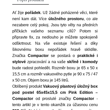
Ať žije
pořádek
. Už žádné poházené věci, které
není kam dát. Více
úložného prostoru
, co ale
nezabere celý pokoj. Jsou tyto věty na předních
příčkách vašeho seznamu cílů? Potom si
připravte fix, za nedlouho je můžete spokojeně
odškrtnout. Na vše existuje řešení a díky
šikovnému boxu nepořádek hravě sklidíte.
Značka
Compactor
se postará o
praktické i
stylové
zpracování a na vaše
skříně i komody
bude radost pohledět. Rozměr boxu je 65 x 50 x
15,5 cm a rozměr vakuového pytle je 90 x 75 / 47
x 50 cm. Objem boxu je 145 litrů.
Oblíbený produkt
Vakuový plastový úložný box
pod postel 65x45x15,5 cm Pink Edition –
Compactor
od proslulé značky
Compactor
-
tento artikl je v tento okamžik za úžasnou cenu