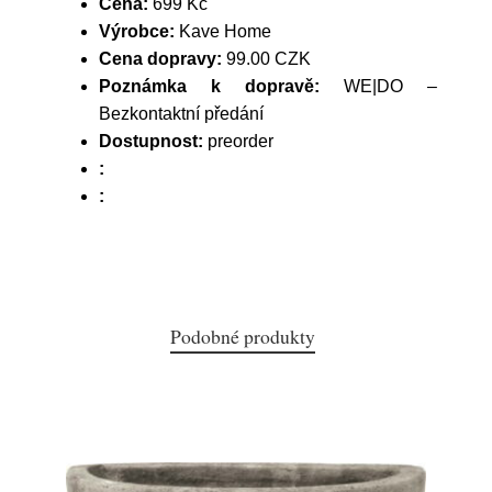
Cena:
699 Kč
Výrobce:
Kave Home
Cena dopravy:
99.00 CZK
Poznámka k dopravě:
WE|DO –
Bezkontaktní předání
Dostupnost:
preorder
:
:
Podobné produkty