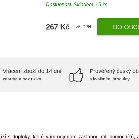
Dostupnost:
Skladem > 5 ks
267 Kč
DO OBC
vč. DPH
Vrácení zboží do 14 dní
Prověřený český o
zdarma a bez rizika
s kvalitními produkty
í s doplňky, které vám nejenom zastanou roli pomocníků, a