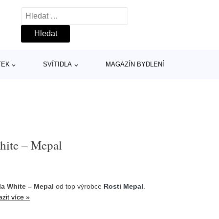
Vyhledávání
TEK
SVÍTIDLA
MAGAZÍN BYDLENÍ
hite – Mepal
la White – Mepal
od top výrobce
Rosti Mepal
.
zit více »