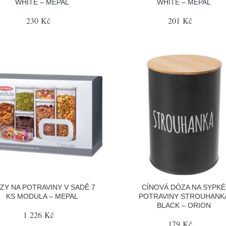
WHITE – MEPAL
WHITE – MEPAL
230 Kč
201 Kč
ZY NA POTRAVINY V SADĚ 7
CÍNOVÁ DÓZA NA SYPKÉ
KS MODULA – MEPAL
POTRAVINY STROUHANK
BLACK – ORION
1 226 Kč
179 Kč