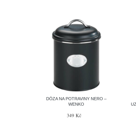
DÓZA NA POTRAVINY NERO –
WENKO
U
349 Kč