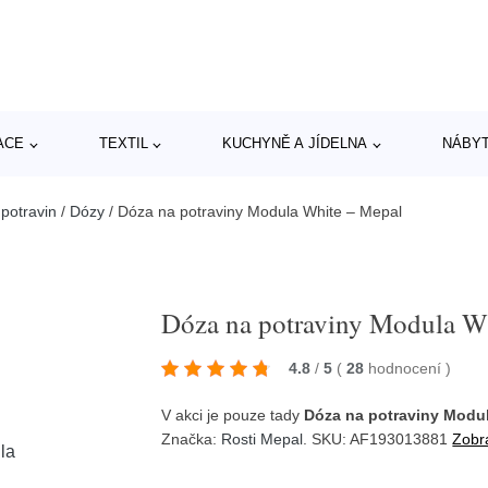
ACE
TEXTIL
KUCHYNĚ A JÍDELNA
NÁBY
potravin
/
Dózy
/
Dóza na potraviny Modula White – Mepal
Dóza na potraviny Modula W
4.8
/
5
(
28
hodnocení
)
V akci je pouze tady
Dóza na potraviny Modu
Značka:
Rosti Mepal
. SKU: AF193013881
Zobra