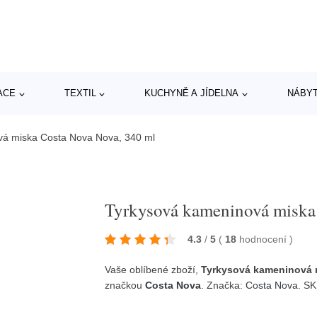
ACE
TEXTIL
KUCHYNĚ A JÍDELNA
NÁBY
vá miska Costa Nova Nova, 340 ml
Tyrkysová kameninová miska
4.3
/
5
(
18
hodnocení
)
Vaše oblíbené zboží,
Tyrkysová kameninová 
značkou
Costa Nova
. Značka:
Costa Nova
. S