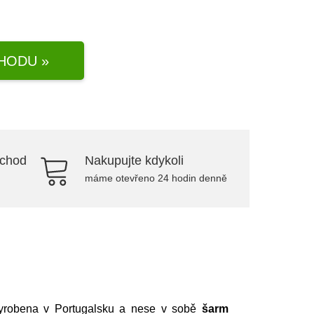
HODU »
bchod
Nakupujte kdykoli
máme otevřeno 24 hodin denně
yrobena v Portugalsku a nese v sobě
šarm