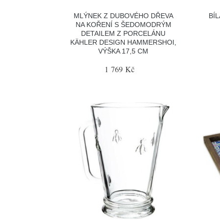
MLÝNEK Z DUBOVÉHO DŘEVA
BÍ
NA KOŘENÍ S ŠEDOMODRÝM
DETAILEM Z PORCELÁNU
KÄHLER DESIGN HAMMERSHOI,
VÝŠKA 17,5 CM
1 769 Kč