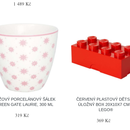
1 489 Kč
ŽOVÝ PORCELÁNOVÝ ŠÁLEK
ČERVENÝ PLASTOVÝ DĚTS
EEN GATE LAURIE, 300 ML
ÚLOŽNÝ BOX 20X10X7 CM
LEGO®
319 Kč
369 Kč