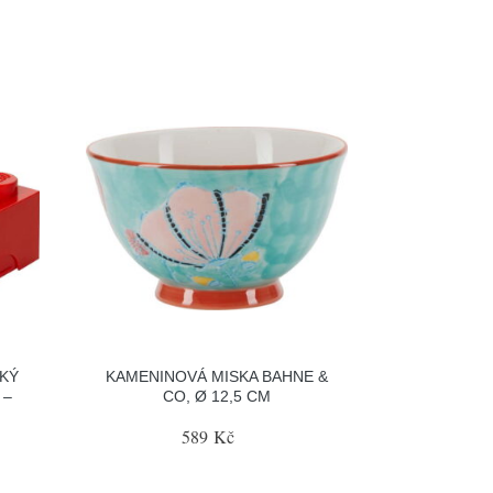
KÝ
KAMENINOVÁ MISKA BAHNE &
 –
CO, Ø 12,5 CM
589 Kč