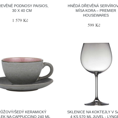
EVĚNÉ PODNOSY PAISIOS,
HNĚDÁ DŘEVĚNÁ SERVÍROV
30 X 40 CM
MÍSA KORA – PREMIER
HOUSEWARES
1 579 Kč
599 Kč
RŮŽOVÝ/ŠEDÝ KERAMICKÝ
SKLENICE NA KOKTEJLY V 
LEK NA CAPPUCCINO 240 ML
4 KS 570 ML JUVEL - LYNG