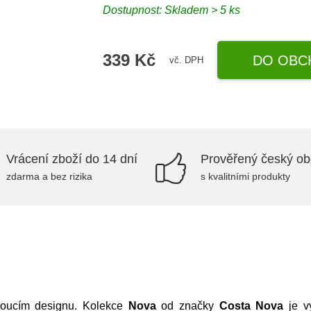
Dostupnost:
Skladem > 5 ks
339 Kč
DO OBC
vč. DPH
Vrácení zboží do 14 dní
Prověřený český o
zdarma a bez rizika
s kvalitními produkty
rnoucím designu. Kolekce
Nova
od značky
Costa Nova
je v