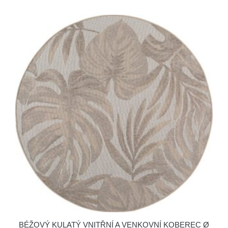
BÉŽOVÝ KULATÝ VNITŘNÍ A VENKOVNÍ KOBEREC Ø