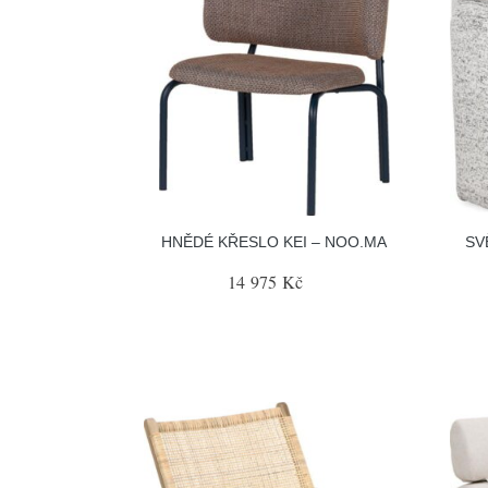
HNĚDÉ KŘESLO KEI – NOO.MA
SV
14 975 Kč