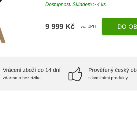
Dostupnost:
Skladem > 4 ks
9 999 Kč
DO OB
vč. DPH
Vrácení zboží do 14 dní
Prověřený český o
zdarma a bez rizika
s kvalitními produkty