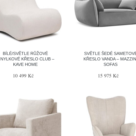
BÍLÉ/SVĚTLE RŮŽOVÉ
SVĚTLE ŠEDÉ SAMETOV
INYLKOVÉ KŘESLO CLUB –
KŘESLO VANDA – MAZZIN
KAVE HOME
SOFAS
10 499 Kč
15 975 Kč