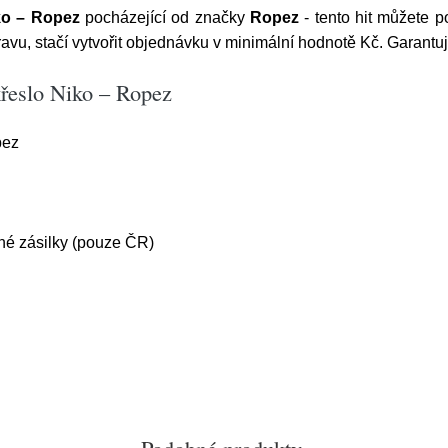
ko – Ropez
pocházející od značky
Ropez
- tento hit můžete p
avu, stačí vytvořit objednávku v minimální hodnotě Kč. Garant
řeslo Niko – Ropez
pez
é zásilky (pouze ČR)