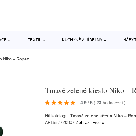
ACE
TEXTIL
KUCHYNĚ A JÍDELNA
NÁBY
o Niko – Ropez
Tmavě zelené křeslo Niko – 
4.9
/
5
(
23
hodnocení
)
Hit katalogu:
Tmavě zelené křeslo Niko – Ro
AF1557720807
Zobrazit více »