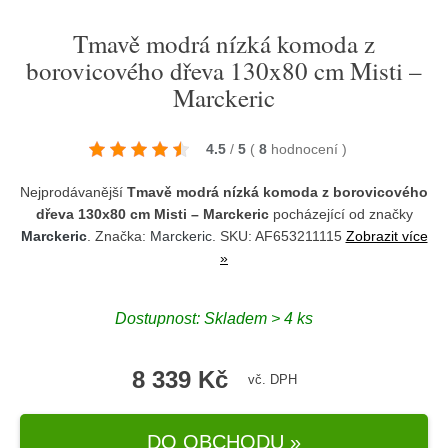
Tmavě modrá nízká komoda z
borovicového dřeva 130x80 cm Misti –
Marckeric
4.5
/
5
(
8
hodnocení
)
Nejprodávanější
Tmavě modrá nízká komoda z borovicového
dřeva 130x80 cm Misti – Marckeric
pocházející od značky
Marckeric
. Značka:
Marckeric
. SKU: AF653211115
Zobrazit více
»
Dostupnost:
Skladem > 4 ks
8 339 Kč
vč. DPH
DO OBCHODU »