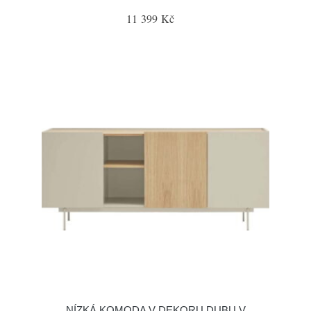
11 399 Kč
NÍZKÁ KOMODA V DEKORU DUBU V