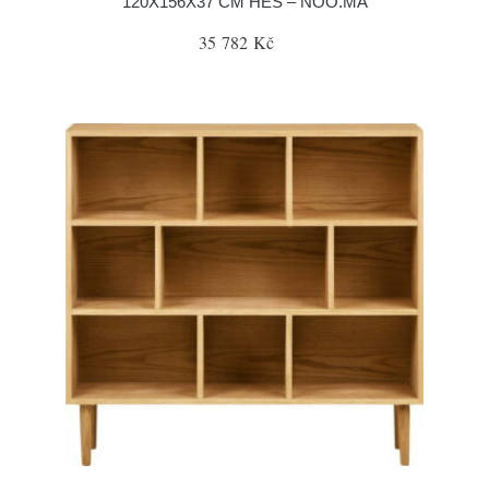
120X156X37 CM HES – NOO.MA
35 782 Kč