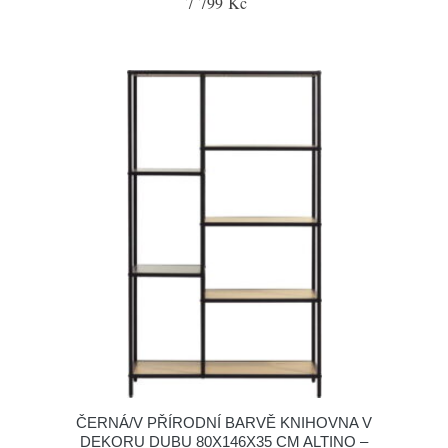
7 799 Kč
ČERNÁ/V PŘÍRODNÍ BARVĚ KNIHOVNA V
DEKORU DUBU 80X146X35 CM ALTINO –