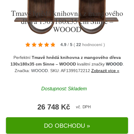
Tmavě hnědá knihovna z mangového
dřeva 130x180x35 cm Sinne –
WOOOD
4.9
/
5
(
22
hodnocení
)
Perfektní
Tmavě hnědá knihovna z mangového dřeva
130x180x35 cm Sinne – WOOOD
kvalitní značky
WOOOD
.
Značka:
WOOOD
. SKU: AF1399172212
Zobrazit více »
Dostupnost:
Skladem
26 748 Kč
vč. DPH
DO OBCHODU »