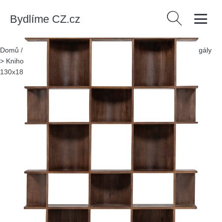
Bydlíme CZ.cz
Vyhledávání
Domů
/
Produkty
/
> Nábytek > Úložné prostory > Knihovny a regály
> Knihovny
/
Tmavě hnědá knihovna z mangového dřeva
130x180x35 cm Sinne – WOOOD