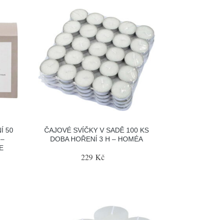
Í 50
ČAJOVÉ SVÍČKY V SADĚ 100 KS
 –
DOBA HOŘENÍ 3 H – HOMÉA
E
229 Kč