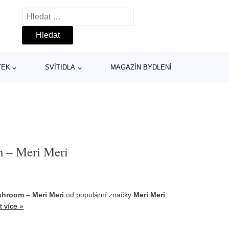
Vyhledávání
TEK
SVÍTIDLA
MAGAZÍN BYDLENÍ
m – Meri Meri
shroom – Meri Meri
od populární značky
Meri Meri
.
t více »