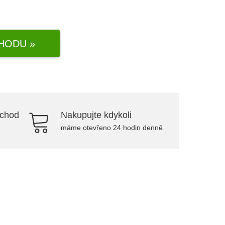
HODU »
bchod
Nakupujte kdykoli
máme otevřeno 24 hodin denně