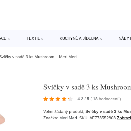
ACE
TEXTIL
KUCHYNĚ A JÍDELNA
NÁBY
Svíčky v sadě 3 ks Mushroom – Meri Meri
Svíčky v sadě 3 ks Mushroo
4.2
/
5
(
18
hodnocení
)
Velmi žádaný produkt,
Svíčky v sadě 3 ks Mu
Značka:
Meri Meri
. SKU: AF773552803
Zobrazi