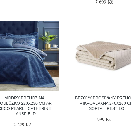
7 699 Kč
MODRÝ PŘEHOZ NA
BÉŽOVÝ PROŠÍVANÝ PŘEHO
OULŮŽKO 220X230 CM ART
MIKROVLÁKNA 240X260 
DECO PEARL - CATHERINE
SOFTA – RESTILO
LANSFIELD
999 Kč
2 229 Kč