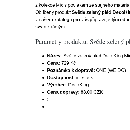
z kolekce Mic s povlakem ze stejného materiá
Oblíbený produkt
Světle zelený pléd DecoKi
v našem katalogu pro vás připravuje tým odb
svým známým.
Parametry produktu: Světle zelený
Název:
Světle zelený pléd DecoKing Mi
Cena:
729 Kč
Poznámka k dopravě:
ONE (WE|DO)
Dostupnost:
in_stock
Výrobce:
DecoKing
Cena dopravy:
88.00 CZK
:
: