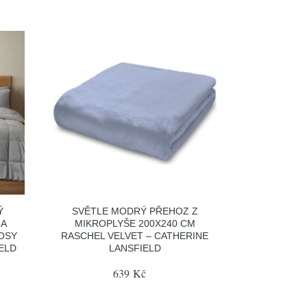
Ý
SVĚTLE MODRÝ PŘEHOZ Z
NA
MIKROPLYŠE 200X240 CM
OSY
RASCHEL VELVET – CATHERINE
ELD
LANSFIELD
639 Kč