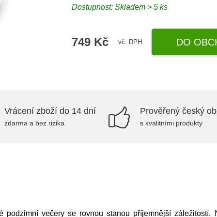
Dostupnost:
Skladem > 5 ks
749 Kč
DO OBC
vč. DPH
Vrácení zboží do 14 dní
Prověřený český o
zdarma a bez rizika
s kvalitními produkty
 podzimní večery se rovnou stanou příjemnější záležitostí. 