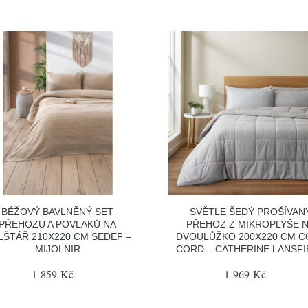
BÉŽOVÝ BAVLNĚNÝ SET
SVĚTLE ŠEDÝ PROŠÍVAN
PŘEHOZU A POVLAKŮ NA
PŘEHOZ Z MIKROPLYŠE 
LŠTÁŘ 210X220 CM SEDEF –
DVOULŮŽKO 200X220 CM C
MIJOLNIR
CORD – CATHERINE LANSFI
1 859 Kč
1 969 Kč