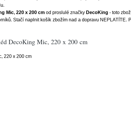
lu.
ng Mic, 220 x 200 cm
od proslulé značky
DecoKing
- toto zbo
orníků. Stačí naplnit košík zbožím nad a dopravu NEPLATÍTE. 
 pléd DecoKing Mic, 220 x 200 cm
c, 220 x 200 cm