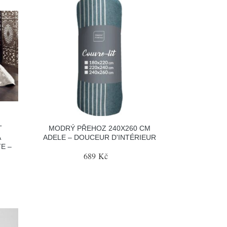
T
MODRÝ PŘEHOZ 240X260 CM
A
ADELE – DOUCEUR D'INTÉRIEUR
E –
689 Kč