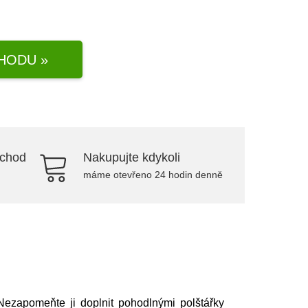
HODU »
bchod
Nakupujte kdykoli
máme otevřeno 24 hodin denně
Nezapomeňte ji doplnit pohodlnými polštářky