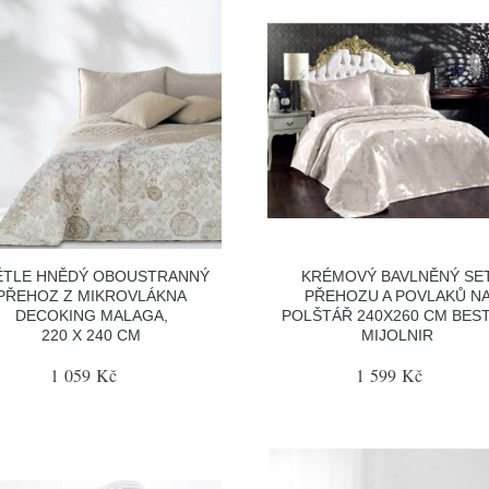
ĚTLE HNĚDÝ OBOUSTRANNÝ
KRÉMOVÝ BAVLNĚNÝ SE
PŘEHOZ Z MIKROVLÁKNA
PŘEHOZU A POVLAKŮ N
DECOKING MALAGA,
POLŠTÁŘ 240X260 CM BEST
220 X 240 CM
MIJOLNIR
1 059 Kč
1 599 Kč