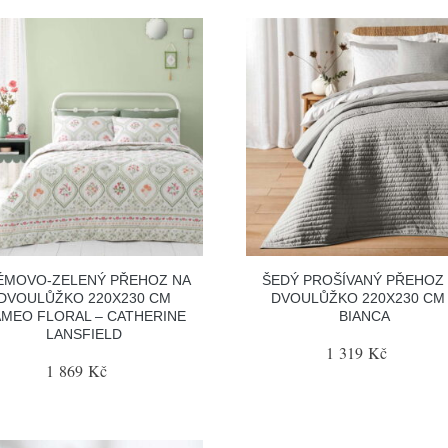
ÉMOVO-ZELENÝ PŘEHOZ NA
ŠEDÝ PROŠÍVANÝ PŘEHOZ
DVOULŮŽKO 220X230 CM
DVOULŮŽKO 220X230 CM
MEO FLORAL – CATHERINE
BIANCA
LANSFIELD
1 319 Kč
1 869 Kč