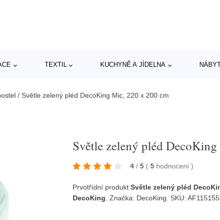
ACE
TEXTIL
KUCHYNĚ A JÍDELNA
NÁBY
postel
/
Světle zelený pléd DecoKing Mic, 220 x 200 cm
Světle zelený pléd DecoKing
4
/
5
(
5
hodnocení
)
Prvotřídní produkt
Světle zelený pléd DecoKi
DecoKing
. Značka:
DecoKing
. SKU: AF11515