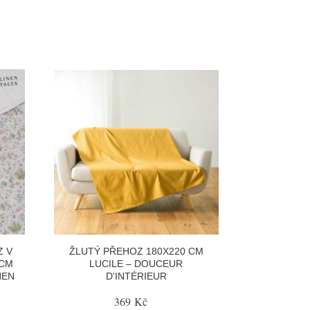
Z V
ŽLUTÝ PŘEHOZ 180X220 CM
 CM
LUCILE – DOUCEUR
NEN
D'INTÉRIEUR
369 Kč