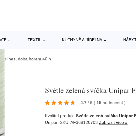
ACE
TEXTIL
KUCHYNĚ A JÍDELNA
NÁBY
Finelines, doba hoření 40 h
Světle zelená svíčka Unipar F
4.7
/
5
(
15
hodnocení
)
Kvalitní produkt
Světle zelená svíčka Unipar 
Unipar
. SKU: AF368120703
Zobrazit více »