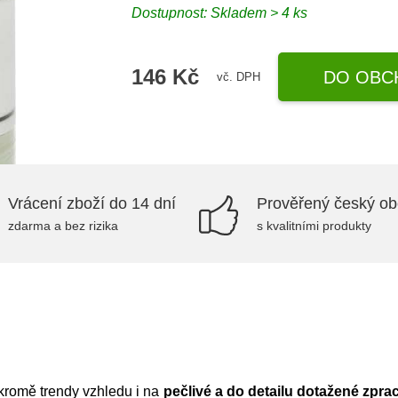
Dostupnost:
Skladem > 4 ks
146 Kč
DO OBC
vč. DPH
Vrácení zboží do 14 dní
Prověřený český o
zdarma a bez rizika
s kvalitními produkty
kromě trendy vzhledu i na
pečlivé a do detailu dotažené zpra