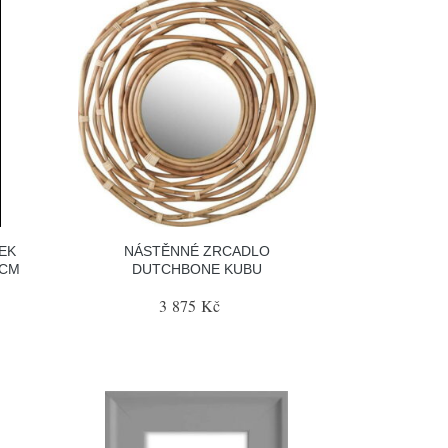
EK
NÁSTĚNNÉ ZRCADLO
 CM
DUTCHBONE KUBU
3 875 Kč