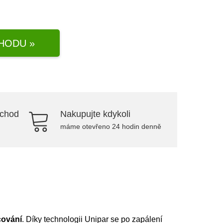
HODU »
bchod
Nakupujte kdykoli
máme otevřeno 24 hodin denně
cování
. Díky technologii Unipar se po zapálení