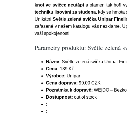
knot ve svíčce neutápí
a plamen tak hoří vy
techniku lisování za studena
, kdy se hmota 
Unikátní
Světle zelená svíčka Unipar Finel
zařazené v našem katalogu vás nezklame. U
vaší spokojenosti.
Parametry produktu: Světle zelená s
Název:
Světle zelená svíčka Unipar Fine
Cena:
139 Kč
Výrobce:
Unipar
Cena dopravy:
99.00 CZK
Poznámka k dopravě:
WE|DO – Bezkont
Dostupnost:
out of stock
:
: