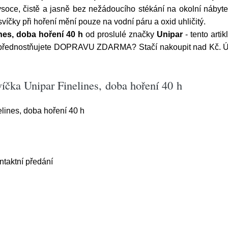
soce, čistě a jasně bez nežádoucího stékání na okolní nábyte
svíčky při hoření mění pouze na vodní páru a oxid uhličitý.
ines, doba hoření 40 h
od proslulé značky
Unipar
- tento arti
přednostňujete DOPRAVU ZDARMA? Stačí nakoupit nad Kč. Ús
víčka Unipar Finelines, doba hoření 40 h
lines, doba hoření 40 h
aktní předání