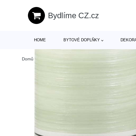
Bydlíme CZ.cz
HOME
BYTOVÉ DOPLŇKY
DEKOR
Domů
/
Produkty
/
Dekorace
/
Světle zelená svíčka Unipar 