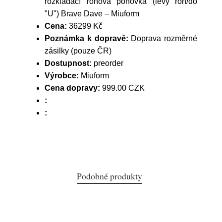
rozkládací rohová pohovka (levý roh/do
"U") Brave Dave – Miuform
Cena:
36299 Kč
Poznámka k dopravě:
Doprava rozměrné
zásilky (pouze ČR)
Dostupnost:
preorder
Výrobce:
Miuform
Cena dopravy:
999.00 CZK
:
:
Podobné produkty