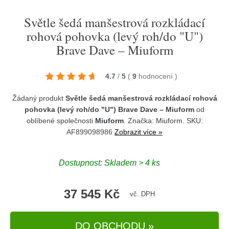
Světle šedá manšestrová rozkládací
rohová pohovka (levý roh/do "U")
Brave Dave – Miuform
4.7
/
5
(
9
hodnocení
)
Žádaný produkt
Světle šedá manšestrová rozkládací rohová
pohovka (levý roh/do "U") Brave Dave – Miuform
od
oblíbené společnosti
Miuform
. Značka:
Miuform
. SKU:
AF899098986
Zobrazit více »
Dostupnost:
Skladem > 4 ks
37 545 Kč
vč. DPH
DO OBCHODU »