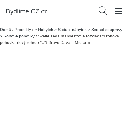
Bydlíme CZ.cz
Vyhledávání
Domů
/
Produkty
/
> Nábytek > Sedací nábytek > Sedací soupravy
> Rohové pohovky
/
Světle šedá manšestrová rozkládací rohová
pohovka (levý roh/do "U") Brave Dave – Miuform