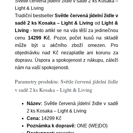
Světle červená jídelní židle v sadě 2 ks Kosaka –
Light & Living
Tradiční bestseller
Světle červená jídelní židle v
sadě 2 ks Kosaka – Light & Living
od
Light &
Living
- tento artikl se na vás těší za jedinečnou
cenu
14299 Kč
. Pozor, počet kusů na skladě
může být u akčního zboží omezen. Pro
objednávku nad Kč nezaplatíte ani korunu za
dopravu. Úspora a spokojenost z nákupu, záleží
nám na vaší spokojenosti.
Parametry produktu: Světle červená jídelní židle
v sadě 2 ks Kosaka – Light & Living
Název:
Světle červená jídelní židle v sadě
2 ks Kosaka – Light & Living
Cena:
14299 Kč
Poznámka k dopravě:
ONE (WE|DO)