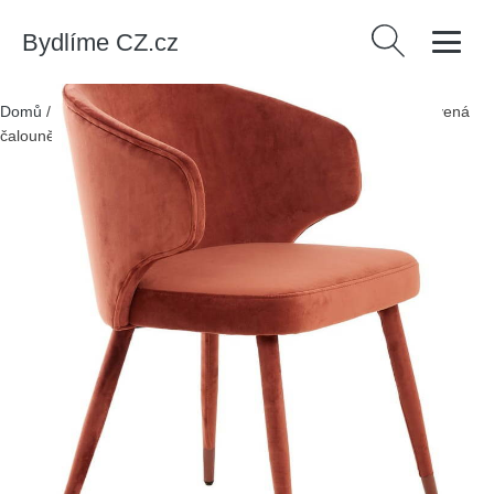
Bydlíme CZ.cz
Vyhledávání
Domů
/
Produkty
/
> Nábytek > Židle > Jídelní židle
/
Světle červená
čalouněná jídelní křesla v sadě 2 ks Kosaka – Light & Living