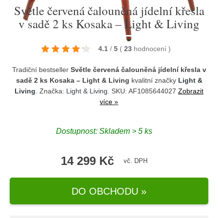
Světle červená čalouněná jídelní křesla
v sadě 2 ks Kosaka – Light & Living
4.1
/
5
(
23
hodnocení
)
Tradiční bestseller
Světle červená čalouněná jídelní křesla v
sadě 2 ks Kosaka – Light & Living
kvalitní značky
Light &
Living
. Značka:
Light & Living
. SKU: AF1085644027
Zobrazit
více »
Dostupnost:
Skladem > 5 ks
14 299 Kč
vč. DPH
DO OBCHODU »