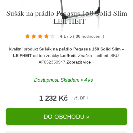
Sušák na prádlo Pegasus 150 Solid Slim
– LEIFHEIT
4.1
/
5
(
30
hodnocení
)
Kvalitní produkt
Sušák na prádlo Pegasus 150 Solid Slim –
LEIFHEIT
od top značky
Leifheit
. Značka:
Leifheit
. SKU:
AF652350947
Zobrazit více »
Dostupnost:
Skladem > 4 ks
1 232 Kč
vč. DPH
DO OBCHODU »