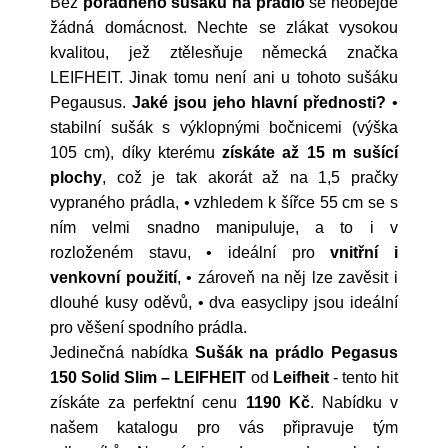
Bez
pořádného sušáku na prádlo
se neobejde
žádná domácnost. Nechte se zlákat vysokou
kvalitou, jež ztělesňuje německá značka
LEIFHEIT. Jinak tomu není ani u tohoto sušáku
Pegausus.
Jaké jsou jeho hlavní přednosti?
•
stabilní sušák s výklopnými bočnicemi (výška
105 cm), díky kterému
získáte až 15 m sušící
plochy
, což je tak akorát až na 1,5 pračky
vypraného prádla, • vzhledem k šířce 55 cm se s
ním velmi snadno manipuluje, a to i v
rozloženém stavu, • ideální pro
vnitřní i
venkovní použití
, • zároveň na něj lze zavěsit i
dlouhé kusy oděvů, • dva easyclipy jsou ideální
pro věšení spodního prádla.
Jedinečná nabídka
Sušák na prádlo Pegasus
150 Solid Slim – LEIFHEIT
od
Leifheit
- tento hit
získáte za perfektní cenu
1190 Kč
. Nabídku v
našem katalogu pro vás připravuje tým