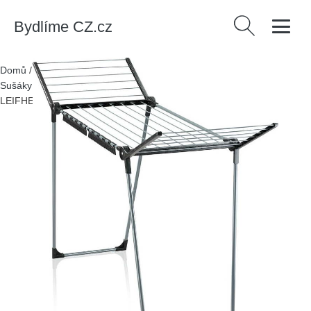
Bydlíme CZ.cz
Vyhledávání
Domů
/
Produkty
/
> Bytové doplňky > Úklid > Praní a žehlení >
Sušáky na prádlo
/
Sušák na prádlo Pegasus 150 Solid Slim –
LEIFHEIT