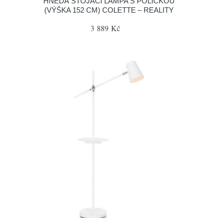
HNĚDÁ STOJACÍ LAMPA S POLIČKOU
(VÝŠKA 152 CM) COLETTE – REALITY
3 889 Kč