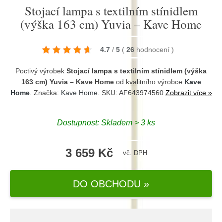
Stojací lampa s textilním stínidlem
(výška 163 cm) Yuvia – Kave Home
4.7
/
5
(
26
hodnocení
)
Poctivý výrobek
Stojací lampa s textilním stínidlem (výška
163 cm) Yuvia – Kave Home
od kvalitního výrobce
Kave
Home
. Značka:
Kave Home
. SKU: AF643974560
Zobrazit více »
Dostupnost:
Skladem > 3 ks
3 659 Kč
vč. DPH
DO OBCHODU »