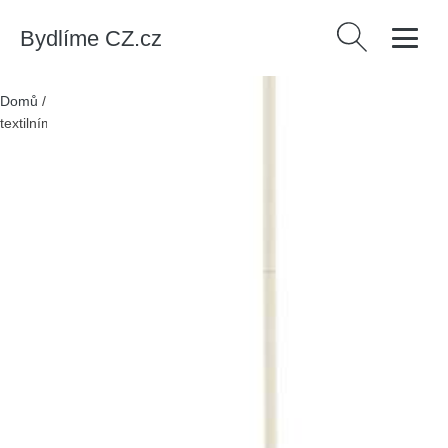
Bydlíme CZ.cz
Vyhledávání
Domů
/
Produkty
/
> Svítidla > Stojací lampy
/
Stojací lampa s
textilním stínidlem (výška 163 cm) Yuvia – Kave Home