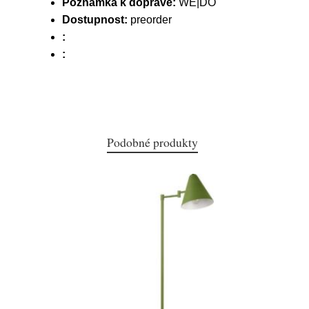
Poznámka k dopravě:
WE|DO
Dostupnost:
preorder
:
:
Podobné produkty