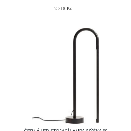
2 318 Kč
ČERNÁ LED STOJACÍ LAMPA (VÝŠKA 60