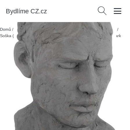
Bydlíme CZ.cz
Vyhledávání
Domů
/
Produkty
/
> Dekorace > Vázy, sošky a glóbusy > Sošky
/
Soška (výška 30 cm) His Reflective Mind – Mette Ditmer Denmark