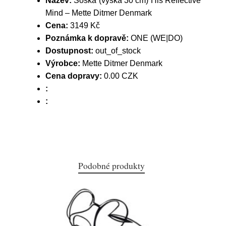
Název:
Soška (výška 30 cm) His Reflective
Mind – Mette Ditmer Denmark
Cena:
3149 Kč
Poznámka k dopravě:
ONE (WE|DO)
Dostupnost:
out_of_stock
Výrobce:
Mette Ditmer Denmark
Cena dopravy:
0.00 CZK
:
:
Podobné produkty