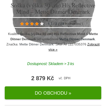
Soška (výška 30 cm) His Reflective
Mind – Mette Ditmer Denmark
4.1
/
5
(
28
hodnocení
)
Kvalitní
Soška (výška 30 cm) His Reflective Mind – Mette
Ditmer Denmark
od společnosti
Mette Ditmer Denmark
.
Značka:
Mette Ditmer Denmark
. SKU: AF1117035376
Zobrazit
více »
Dostupnost:
Skladem > 3 ks
2 879 Kč
vč. DPH
DO OBCHODU »