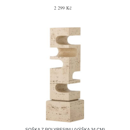
2 299 Kč
SOŠKA Z POLYRESINU (VÝŠKA 34 CM)