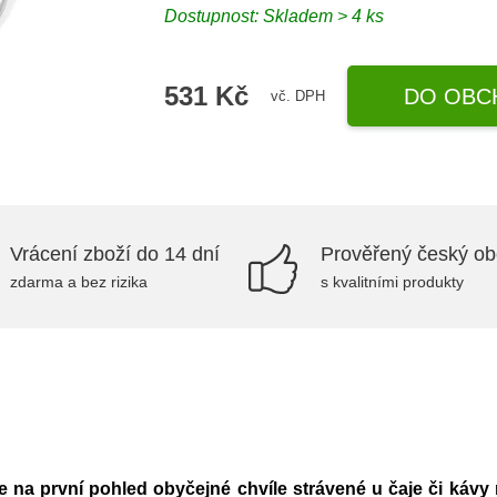
Dostupnost:
Skladem > 4 ks
531 Kč
DO OBC
vč. DPH
Vrácení zboží do 14 dní
Prověřený český o
zdarma a bez rizika
s kvalitními produkty
e na první pohled obyčejné chvíle strávené u čaje či kávy