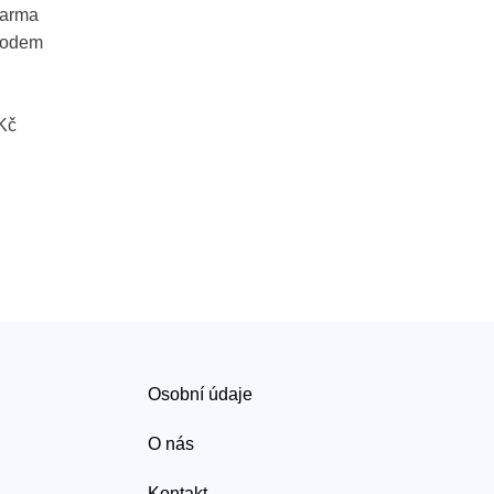
darma
vodem
 Kč
Osobní údaje
O nás
Kontakt