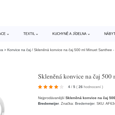
ACE
TEXTIL
KUCHYNĚ A JÍDELNA
NÁBY
va > Konvice na čaj
/
Skleněná konvice na čaj 500 ml Minuet Santhee -
Skleněná konvice na čaj 500 
4
/
5
(
26
hodnocení
)
Nejprodávanější
Skleněná konvice na čaj 500
Bredemeijer
. Značka:
Bredemeijer
. SKU: AF6