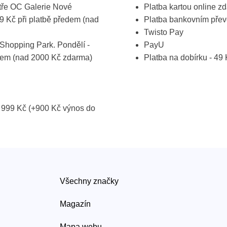
atře OC Galerie Nové
Platba kartou online z
19 Kč při platbě předem (nad
Platba bankovním pře
Twisto Pay
Shopping Park. Pondělí -
PayU
ředem (nad 2000 Kč zdarma)
Platba na dobírku - 49
 999 Kč (+900 Kč výnos do
Všechny značky
Magazín
Mapa webu