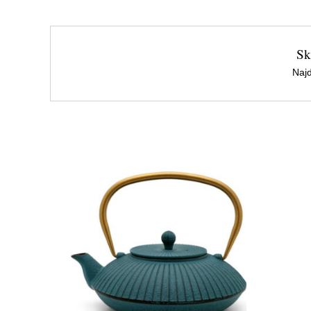
Sk
Najd