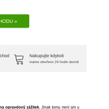
HODU »
bchod
Nakupujte kdykoli
máme otevřeno 24 hodin denně
 na opravdový zážitek
. Jinak tomu není ani u