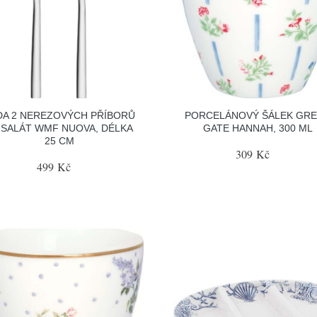
DA 2 NEREZOVÝCH PŘÍBORŮ
PORCELÁNOVÝ ŠÁLEK GR
 SALÁT WMF NUOVA, DÉLKA
GATE HANNAH, 300 ML
25 CM
309 Kč
499 Kč