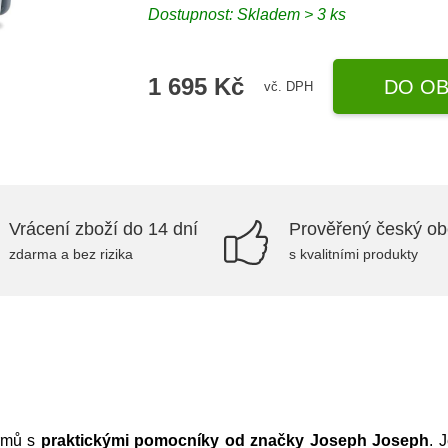
Dostupnost:
Skladem > 3 ks
1 695 Kč
DO OB
vč. DPH
Vrácení zboží do 14 dní
Prověřený český o
zdarma a bez rizika
s kvalitními produkty
krmů s
praktickými pomocníky od značky Joseph Joseph
. 