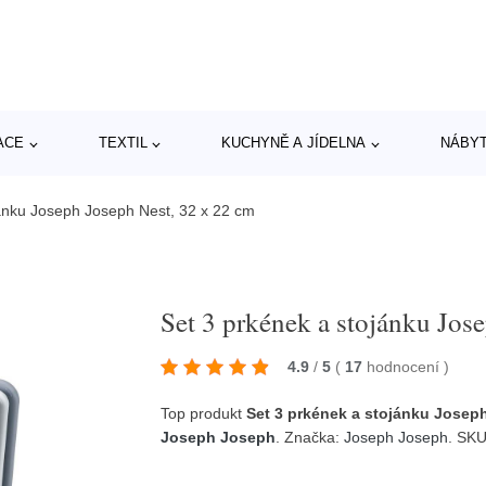
ACE
TEXTIL
KUCHYNĚ A JÍDELNA
NÁBY
jánku Joseph Joseph Nest, 32 x 22 cm
Set 3 prkének a stojánku Jos
4.9
/
5
(
17
hodnocení
)
Top produkt
Set 3 prkének a stojánku Josep
Joseph Joseph
. Značka:
Joseph Joseph
. SK