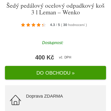
Šedý pedálový ocelový odpadkový koš
3 l Leman – Wenko
4.3
/
5
(
30
hodnocení
)
Dostupnost:
400 Kč
vč. DPH
DO OBCHODU »
Doprava ZDARMA