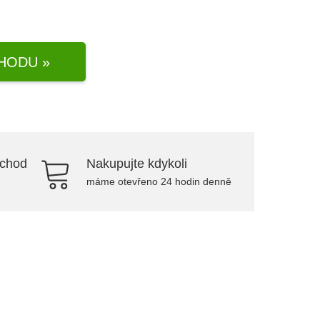
HODU »
bchod
Nakupujte kdykoli
máme otevřeno 24 hodin denně