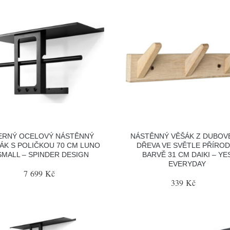
ERNÝ OCELOVÝ NÁSTĚNNÝ
NÁSTĚNNÝ VĚŠÁK Z DUBOV
ÁK S POLIČKOU 70 CM LUNO
DŘEVA VE SVĚTLE PŘÍROD
SMALL – SPINDER DESIGN
BARVĚ 31 CM DAIKI – YE
EVERYDAY
7 699 Kč
339 Kč