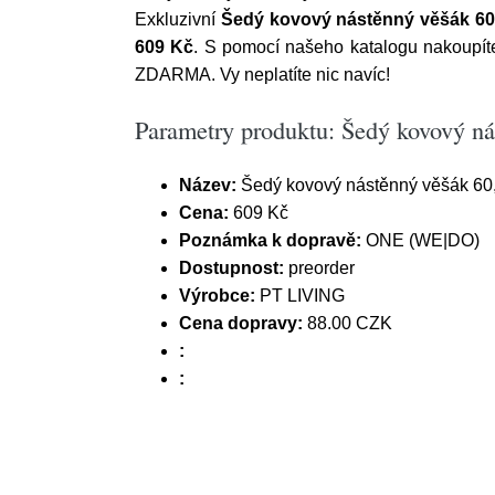
Exkluzivní
Šedý kovový nástěnný věšák 60
609 Kč
. S pomocí našeho katalogu nakoupíte
ZDARMA. Vy neplatíte nic navíc!
Parametry produktu: Šedý kovový n
Název:
Šedý kovový nástěnný věšák 60
Cena:
609 Kč
Poznámka k dopravě:
ONE (WE|DO)
Dostupnost:
preorder
Výrobce:
PT LIVING
Cena dopravy:
88.00 CZK
:
: