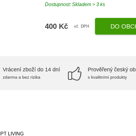
Dostupnost:
Skladem > 3 ks
400 Kč
DO OBC
vč. DPH
Vrácení zboží do 14 dní
Prověřený český o
zdarma a bez rizika
s kvalitními produkty
– PT LIVING