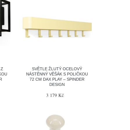
 Z
SVĚTLE ŽLUTÝ OCELOVÝ
KOU
NÁSTĚNNÝ VĚŠÁK S POLIČKOU
R
72 CM DAX PLAY – SPINDER
DESIGN
3 179 Kč