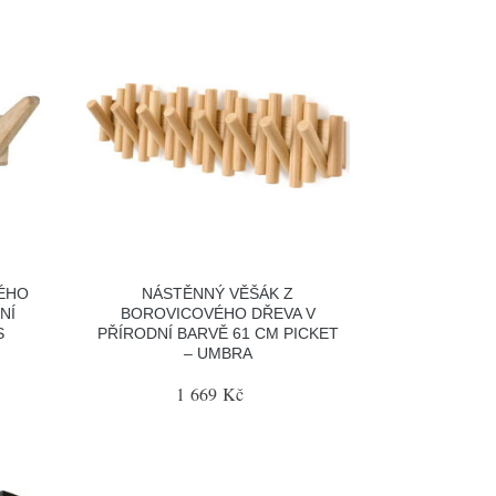
ÉHO
NÁSTĚNNÝ VĚŠÁK Z
NÍ
BOROVICOVÉHO DŘEVA V
S
PŘÍRODNÍ BARVĚ 61 CM PICKET
– UMBRA
1 669 Kč