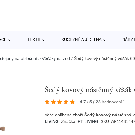
ACE
TEXTIL
KUCHYNĚ A JÍDELNA
NÁBY
 stojany na oblečení > Věšáky na zeď
/
Šedý kovový nástěnný věšák 60
Šedý kovový nástěnný věšák
4.7
/
5
(
23
hodnocení
)
Vaše oblíbené zboží
Šedý kovový nástěnný v
LIVING
. Značka:
PT LIVING
. SKU: AF1143144