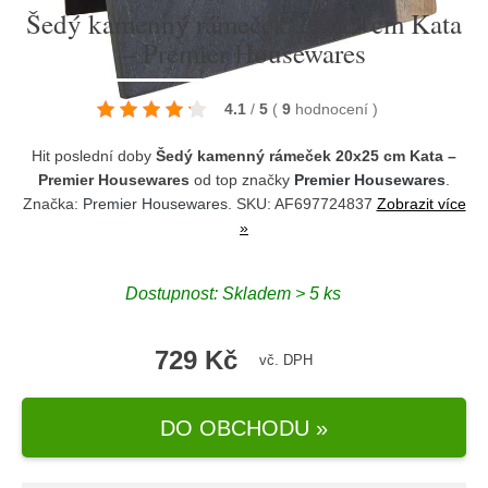
Šedý kamenný rámeček 20x25 cm Kata
– Premier Housewares
4.1
/
5
(
9
hodnocení
)
Hit poslední doby
Šedý kamenný rámeček 20x25 cm Kata –
Premier Housewares
od top značky
Premier Housewares
.
Značka:
Premier Housewares
. SKU: AF697724837
Zobrazit více
»
Dostupnost:
Skladem > 5 ks
729 Kč
vč. DPH
DO OBCHODU »