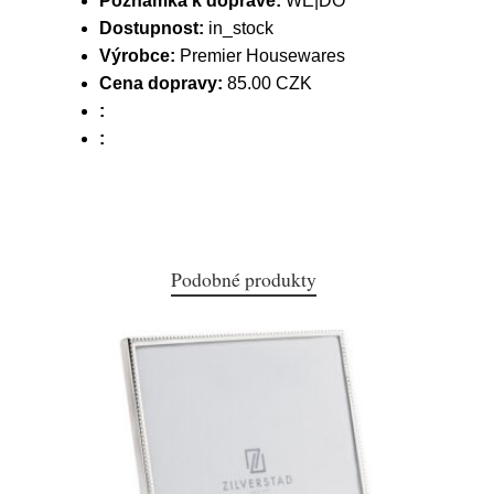
Poznámka k dopravě:
WE|DO
Dostupnost:
in_stock
Výrobce:
Premier Housewares
Cena dopravy:
85.00 CZK
:
:
Podobné produkty