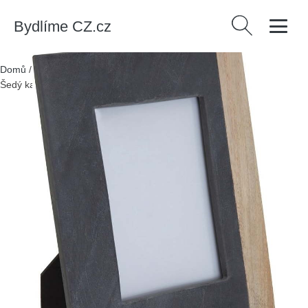
Bydlíme CZ.cz
Vyhledávání
Domů
/
Produkty
/
> Dekorace > Dekorace na zeď > Rámečky
/
Šedý kamenný rámeček 20x25 cm Kata – Premier Housewares