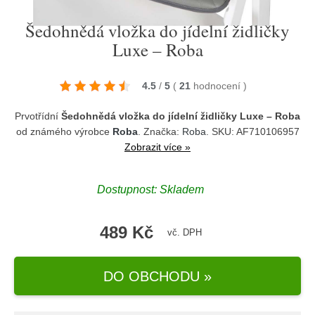
Šedohnědá vložka do jídelní židličky
Luxe – Roba
4.5
/
5
(
21
hodnocení
)
Prvotřídní
Šedohnědá vložka do jídelní židličky Luxe – Roba
od známého výrobce
Roba
. Značka:
Roba
. SKU: AF710106957
Zobrazit více »
Dostupnost:
Skladem
489 Kč
vč. DPH
DO OBCHODU »