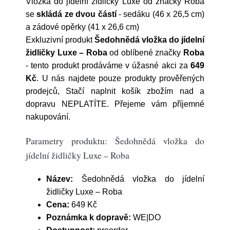
Vložka do jídelní židličky Luxe od značky Roba
se
skládá ze dvou částí
- sedáku (46 x 26,5 cm)
a zádové opěrky (41 x 26,6 cm)
Exkluzivní produkt
Šedohnědá vložka do jídelní
židličky Luxe – Roba
od oblíbené značky
Roba
- tento produkt prodáváme v úžasné akci za
649
Kč
. U nás najdete pouze produkty prověřených
prodejců, Stačí naplnit košík zbožím nad a
dopravu NEPLATÍTE. Přejeme vám příjemné
nakupování.
Parametry produktu: Šedohnědá vložka do
jídelní židličky Luxe – Roba
Název:
Šedohnědá vložka do jídelní
židličky Luxe – Roba
Cena:
649 Kč
Poznámka k dopravě:
WE|DO