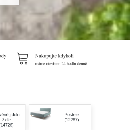
ody
Nakupujte kdykoli
máme otevřeno 24 hodin denně
ěné jídelní
Postele
židle
(12287)
(14726)