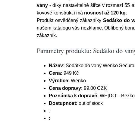
vany
- díky nastavitelné šířce v rozmezí 55
kovové konstrukci má
nosnost až 120 kg
.
Produkt osvědčený zákazníky
Sedátko do 
našem katalogu vás nezklame. Oblíbený bonus
zákazník.
Parametry produktu: Sedátko do va
Název:
Sedátko do vany Wenko Secura
Cena:
949 Kč
Výrobce:
Wenko
Cena dopravy:
99.00 CZK
Poznámka k dopravě:
WE|DO – Bezkont
Dostupnost:
out of stock
:
: