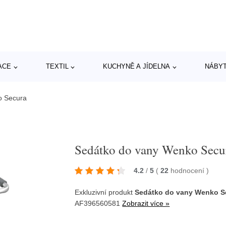
ACE
TEXTIL
KUCHYNĚ A JÍDELNA
NÁBY
o Secura
Sedátko do vany Wenko Secu
4.2
/
5
(
22
hodnocení
)
Exkluzivní produkt
Sedátko do vany Wenko S
AF396560581
Zobrazit více »