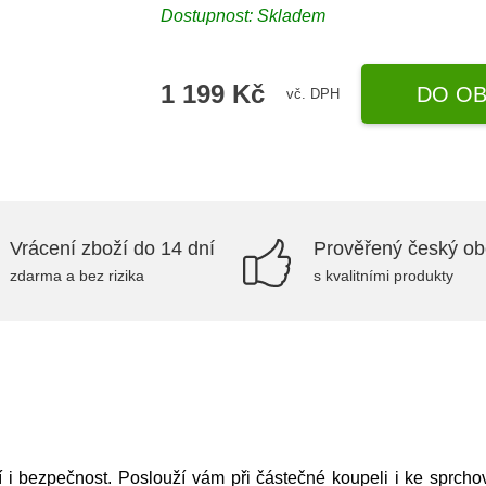
Dostupnost:
Skladem
1 199 Kč
DO OB
vč. DPH
Vrácení zboží do 14 dní
Prověřený český o
zdarma a bez rizika
s kvalitními produkty
i bezpečnost. Poslouží vám při částečné koupeli i ke sprcho