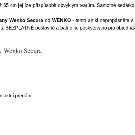
 až 65 cm jej lze přizpůsobit obvyklým tvarům. Samotné sedát
vany Wenko Secura
od
WENKO
- tento artikl nepropásněte s
, BEZPLATNÉ poštovné a balné, je poskytováno pro objednávky 
ny Wenko Secura
aktní předání