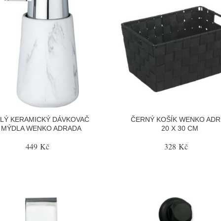
ÍLÝ KERAMICKÝ DÁVKOVAČ
ČERNÝ KOŠÍK WENKO ADRI
MÝDLA WENKO ADRADA
20 X 30 CM
449 Kč
328 Kč