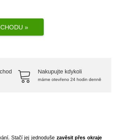
CHODU »
bchod
Nakupujte kdykoli
máme otevřeno 24 hodin denně
vání. Stačí jej jednoduše
zavěsit přes okraje