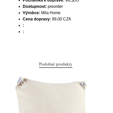
Poznámka k dopravě:
WE|DO
Dostupnost:
preorder
Výrobce:
Mila Home
Cena dopravy:
99.00 CZK
:
:
Podobné produkty