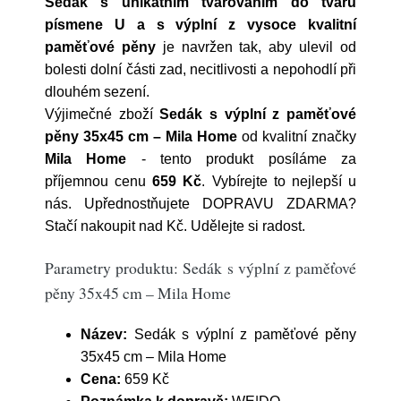
Sedák s unikátním tvarováním do tvaru
písmene U a s výplní z vysoce kvalitní
paměťové pěny
je navržen tak, aby ulevil od
bolesti dolní části zad, necitlivosti a nepohodlí při
dlouhém sezení.
Výjimečné zboží
Sedák s výplní z paměťové
pěny 35x45 cm – Mila Home
od kvalitní značky
Mila Home
- tento produkt posíláme za
příjemnou cenu
659 Kč
. Vybírejte to nejlepší u
nás. Upřednostňujete DOPRAVU ZDARMA?
Stačí nakoupit nad Kč. Udělejte si radost.
Parametry produktu: Sedák s výplní z paměťové
pěny 35x45 cm – Mila Home
Název:
Sedák s výplní z paměťové pěny
35x45 cm – Mila Home
Cena:
659 Kč