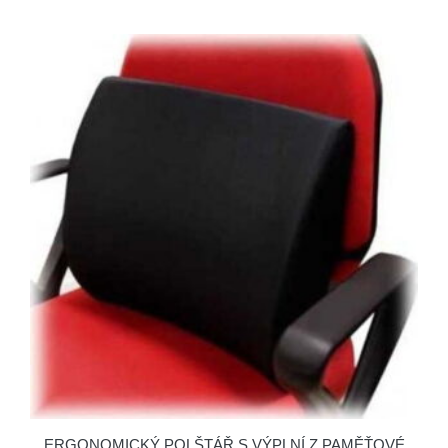
ERGONOMICKÝ POLŠTÁŘ S VÝPLNÍ Z PAMĚŤOVÉ