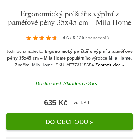
Ergonomický polštář s výplní z
paměťové pěny 35x45 cm – Mila Home
4.6
/
5
(
20
hodnocení
)
Jedinečná nabídka
Ergonomický polštář s výplní z paměťové
pěny 35x45 cm – Mila Home
populárního výrobce
Mila Home
.
Značka:
Mila Home
. SKU: AF773115654
Zobrazit více »
Dostupnost:
Skladem > 3 ks
635 Kč
vč. DPH
DO OBCHODU »