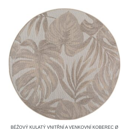
BÉŽOVÝ KULATÝ VNITŘNÍ A VENKOVNÍ KOBEREC Ø