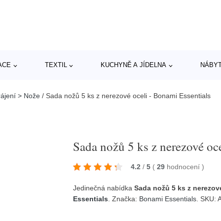
ACE
TEXTIL
KUCHYNĚ A JÍDELNA
NÁBY
rájení > Nože
/
Sada nožů 5 ks z nerezové oceli - Bonami Essentials
Sada nožů 5 ks z nerezové oc
4.2
/
5
(
29
hodnocení
)
Jedinečná nabídka
Sada nožů 5 ks z nerezové
Essentials
. Značka:
Bonami Essentials
. SKU: