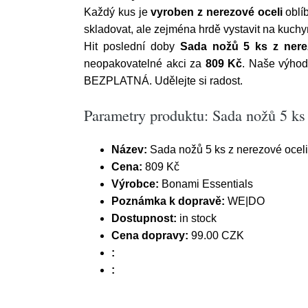
Každý kus je
vyroben z nerezové oceli
oblíb
skladovat, ale zejména hrdě vystavit na kuchy
Hit poslední doby
Sada nožů 5 ks z nerez
neopakovatelné akci za
809 Kč
. Naše výhod
BEZPLATNÁ. Udělejte si radost.
Parametry produktu: Sada nožů 5 ks 
Název:
Sada nožů 5 ks z nerezové oceli
Cena:
809 Kč
Výrobce:
Bonami Essentials
Poznámka k dopravě:
WE|DO
Dostupnost:
in stock
Cena dopravy:
99.00 CZK
:
: