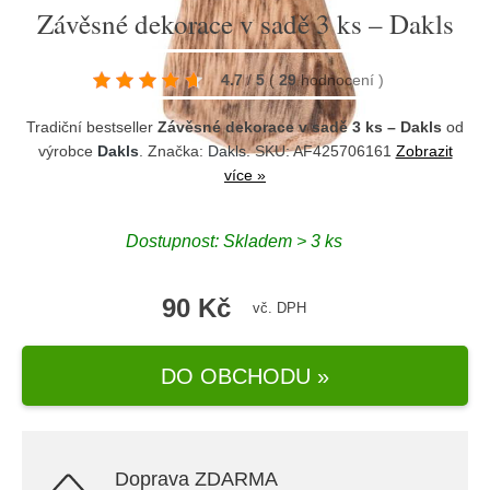
Závěsné dekorace v sadě 3 ks – Dakls
4.7
/
5
(
29
hodnocení
)
Tradiční bestseller
Závěsné dekorace v sadě 3 ks – Dakls
od
výrobce
Dakls
. Značka:
Dakls
. SKU: AF425706161
Zobrazit
více »
Dostupnost:
Skladem > 3 ks
90 Kč
vč. DPH
DO OBCHODU »
Doprava ZDARMA