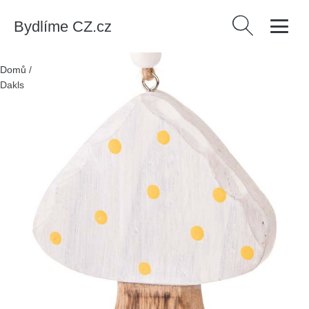
Bydlíme CZ.cz
Vyhledávání
Domů
/
Produkty
/
Dekorace
/
Závěsné dekorace v sadě 3 ks –
Dakls