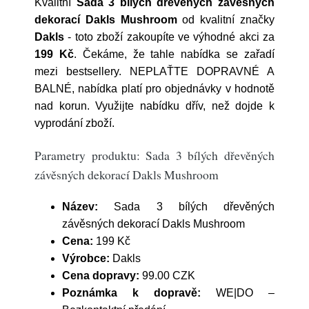
Kvalitní
Sada 3 bílých dřevěných závěsných
dekorací Dakls Mushroom
od kvalitní značky
Dakls
- toto zboží zakoupíte ve výhodné akci za
199 Kč
. Čekáme, že tahle nabídka se zařadí
mezi bestsellery. NEPLAŤTE DOPRAVNÉ A
BALNÉ, nabídka platí pro objednávky v hodnotě
nad korun. Využijte nabídku dřív, než dojde k
vyprodání zboží.
Parametry produktu: Sada 3 bílých dřevěných
závěsných dekorací Dakls Mushroom
Název:
Sada 3 bílých dřevěných
závěsných dekorací Dakls Mushroom
Cena:
199 Kč
Výrobce:
Dakls
Cena dopravy:
99.00 CZK
Poznámka k dopravě:
WE|DO –