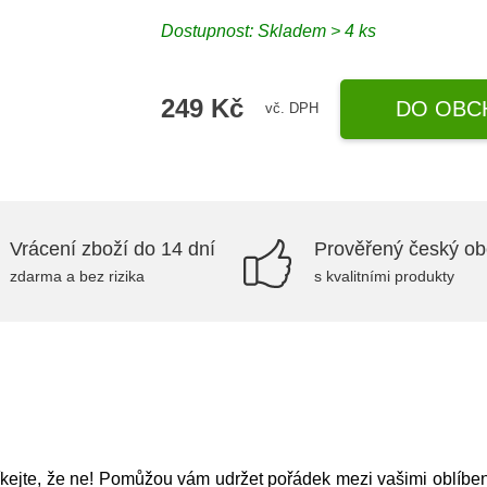
Dostupnost:
Skladem > 4 ks
249 Kč
DO OBC
vč. DPH
Vrácení zboží do 14 dní
Prověřený český o
zdarma a bez rizika
s kvalitními produkty
íkejte, že ne! Pomůžou vám udržet pořádek mezi vašimi oblíbe