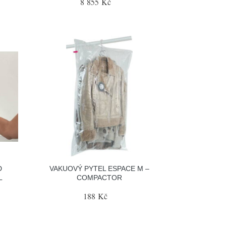
8 855 Kč
D
VAKUOVÝ PYTEL ESPACE M –
L
COMPACTOR
188 Kč