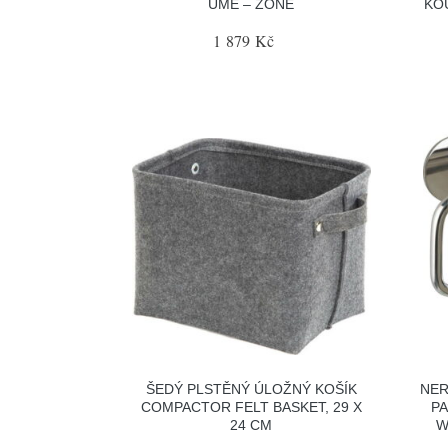
UME – ZONE
KO
1 879 Kč
ŠEDÝ PLSTĚNÝ ÚLOŽNÝ KOŠÍK
NER
COMPACTOR FELT BASKET, 29 X
PA
24 CM
W