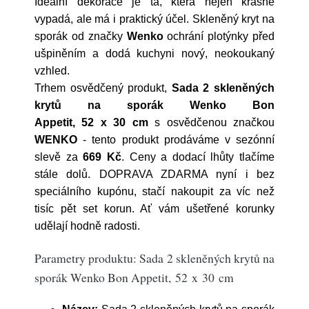
Ideální dekorace je ta, která nejen krásně
vypadá, ale má i praktický účel. Skleněný kryt na
sporák od značky
Wenko
ochrání plotýnky před
ušpiněním a dodá kuchyni nový, neokoukaný
vzhled.
Trhem osvědčený produkt,
Sada 2 skleněných
krytů na sporák Wenko Bon
Appetit, 52 x 30 cm
s osvědčenou značkou
WENKO
- tento produkt prodáváme v sezónní
slevě za
669 Kč
. Ceny a dodací lhůty tlačíme
stále dolů. DOPRAVA ZDARMA nyní i bez
speciálního kupónu, stačí nakoupit za víc než
tisíc pět set korun. Ať vám ušetřené korunky
udělají hodně radosti.
Parametry produktu: Sada 2 skleněných krytů na
sporák Wenko Bon Appetit, 52 x 30 cm