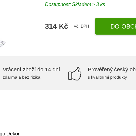
Dostupnost:
Skladem > 3 ks
314 Kč
DO OBC
vč. DPH
Vrácení zboží do 14 dní
Prověřený český o
zdarma a bez rizika
s kvalitními produkty
Ego Dekor