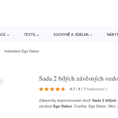
ACE
TEXTIL
KUCHYNĚ A JÍDELNA
NÁBY
b s hvězdami Ego Dekor
Sada 2 bílých závěsných ozd
4.7
/
5
(
7
hodnocení
)
Zákazníky doporučované zboží
Sada 2 bílých
výrobce
Ego Dekor
. Značka:
Ego Dekor
. SKU