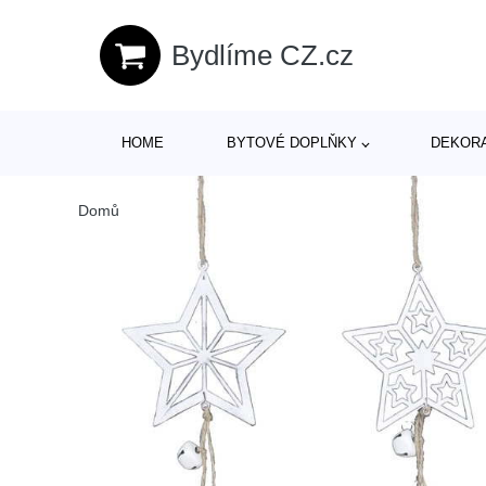
Bydlíme CZ.cz
HOME
BYTOVÉ DOPLŇKY
DEKOR
Domů
/
Produkty
/
Vánoce
/
Sada 2 bílých závěsných ozdo