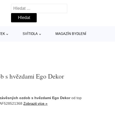
Vyhledávání
TEK
SVÍTIDLA
MAGAZÍN BYDLENÍ
ob s hvězdami Ego Dekor
 závěsných ozdob s hvězdami Ego Dekor
od top
: AF528521368
Zobrazit více »