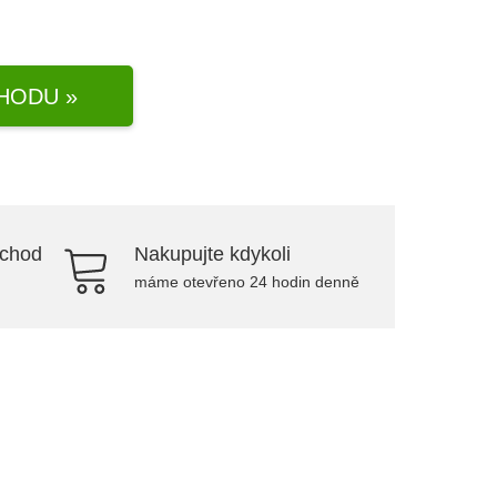
HODU »
bchod
Nakupujte kdykoli
máme otevřeno 24 hodin denně