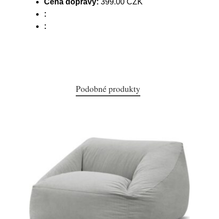
Cena dopravy:
399.00 CZK
:
:
Podobné produkty