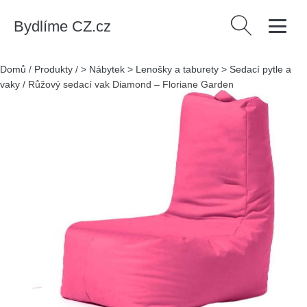
Bydlíme CZ.cz
Vyhledávání
Domů
/
Produkty
/
> Nábytek > Lenošky a taburety > Sedací pytle a
vaky
/
Růžový sedací vak Diamond – Floriane Garden