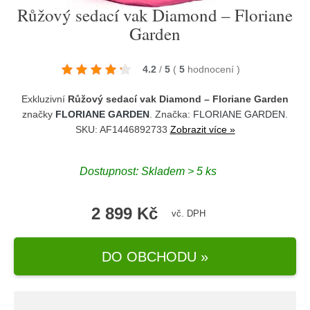
Růžový sedací vak Diamond – Floriane
Garden
4.2
/
5
(
5
hodnocení
)
Exkluzivní
Růžový sedací vak Diamond – Floriane Garden
značky
FLORIANE GARDEN
. Značka:
FLORIANE GARDEN
.
SKU: AF1446892733
Zobrazit více »
Dostupnost:
Skladem > 5 ks
2 899 Kč
vč. DPH
DO OBCHODU »